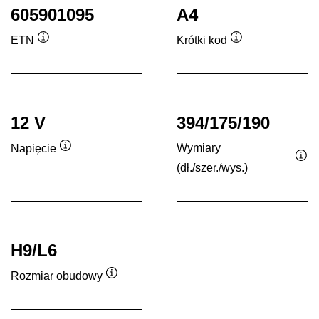
605901095
A4
ETN
Krótki kod
Podpowiedz
Podpowiedz
12 V
394/175/190
Wymiary
Napięcie
Podpowiedz
(dł./szer./wys.)
Po
H9/L6
Rozmiar obudowy
Podpowiedz