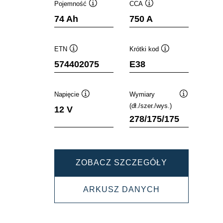
Pojemność
CCA
Podpowiedz
Podpowiedz
74 Ah
750 A
ETN
Krótki kod
Podpowiedz
Podpowiedz
574402075
E38
Napięcie
Wymiary
Podpowiedz
Podpowiedz
(dł./szer./wys.)
12 V
278/175/175
DYNAMIC
ZOBACZ SZCZEGÓŁY
SLI
DYNAMIC
ARKUSZ DANYCH
574402075
SLI
574402075