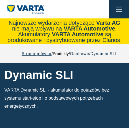
Togg
navi
Najnowsze wydarzenia dotyczące
Varta AG
nie mają wpływu na
VARTA Automotive
.
Akumulatory
VARTA Automotive
są
produkowane i dystrybuowane przez Clarios.
Strona główna
Produkty
Osobowe
Dynamic SLI
Dynamic SLI
VARTA Dynamic SLI - akumulator do pojazdów bez
systemu start-stop i o podstawowych potrzebach
energetycznych.