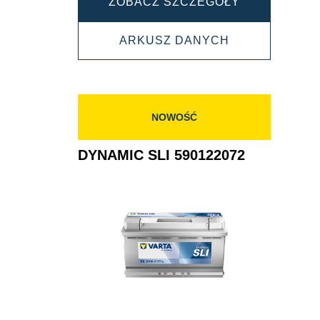
DYNAMIC
ZOBACZ SZCZEGÓŁY
SLI
DYNAMIC
ARKUSZ DANYCH
595402080
SLI
595402080
NOWOŚĆ
DYNAMIC SLI 590122072