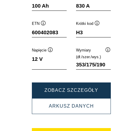
Podpowiedz
Podpowiedz
100 Ah
830 A
ETN
Krótki kod
Podpowiedz
Podpowiedz
600402083
H3
Napięcie
Wymiary
Podpowiedz
Podpowiedz
(dł./szer./wys.)
12 V
353/175/190
DYNAMIC
ZOBACZ SZCZEGÓŁY
SLI
DYNAMIC
ARKUSZ DANYCH
600402083
SLI
600402083