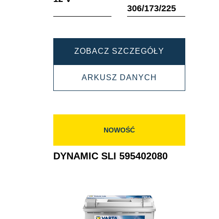
306/173/225
DYNAMIC
ZOBACZ SZCZEGÓŁY
SLI
DYNAMIC
ARKUSZ DANYCH
595405083
SLI
595405083
NOWOŚĆ
DYNAMIC SLI 595402080