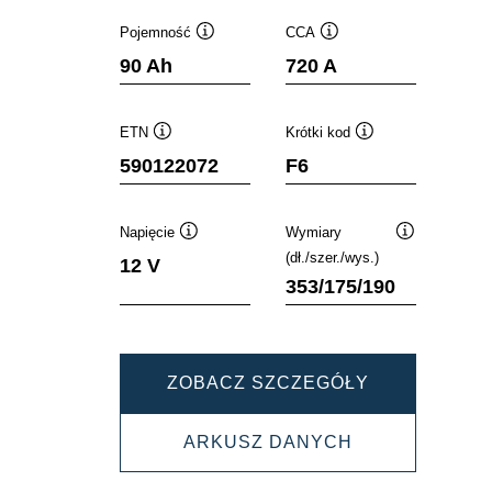
Pojemność
CCA
Podpowiedz
Podpowiedz
90 Ah
720 A
ETN
Krótki kod
Podpowiedz
Podpowiedz
590122072
F6
Napięcie
Wymiary
Podpowiedz
Podpowiedz
(dł./szer./wys.)
12 V
353/175/190
DYNAMIC
ZOBACZ SZCZEGÓŁY
SLI
DYNAMIC
ARKUSZ DANYCH
590122072
SLI