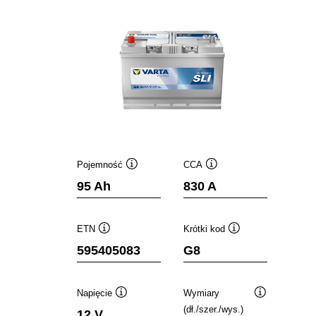
Pojemność
CCA
Podpowiedz
Podpowiedz
95 Ah
830 A
ETN
Krótki kod
Podpowiedz
Podpowiedz
595405083
G8
Napięcie
Wymiary
Podpowiedz
Podpowiedz
(dł./szer./wys.)
12 V