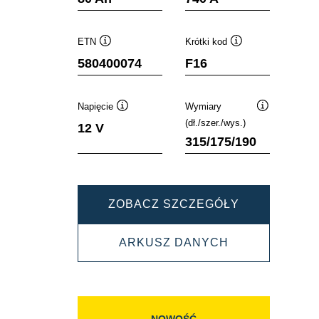
ETN
Krótki kod
Podpowiedz
Podpowiedz
580400074
F16
Napięcie
Wymiary
Podpowiedz
Podpowiedz
(dł./szer./wys.)
12 V
315/175/190
DYNAMIC
ZOBACZ SZCZEGÓŁY
SLI
DYNAMIC
ARKUSZ DANYCH
580400074
SLI
580400074
NOWOŚĆ