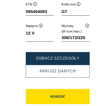
ETN
Krótki kod
Podpowiedz
Podpowiedz
595404083
G7
Napięcie
Wymiary
Podpowiedz
Podpowiedz
(dł./szer./wys.)
12 V
306/173/225
DYNAMIC
ZOBACZ SZCZEGÓŁY
SLI
DYNAMIC
ARKUSZ DANYCH
595404083
SLI
595404083
NOWOŚĆ