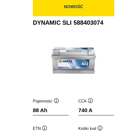
NOWOŚĆ
DYNAMIC SLI 588403074
Pojemność
CCA
Podpowiedz
Podpowiedz
88 Ah
740 A
ETN
Krótki kod
Podpowiedz
Podpowiedz