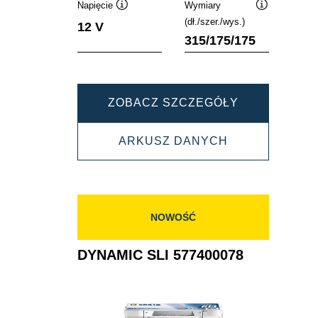
Napięcie
Wymiary
Podpowiedz
Podpowiedz
(dł./szer./wys.)
12 V
315/175/175
DYNAMIC
ZOBACZ SZCZEGÓŁY
SLI
DYNAMIC
ARKUSZ DANYCH
585200080
SLI
585200080
NOWOŚĆ
DYNAMIC SLI 577400078