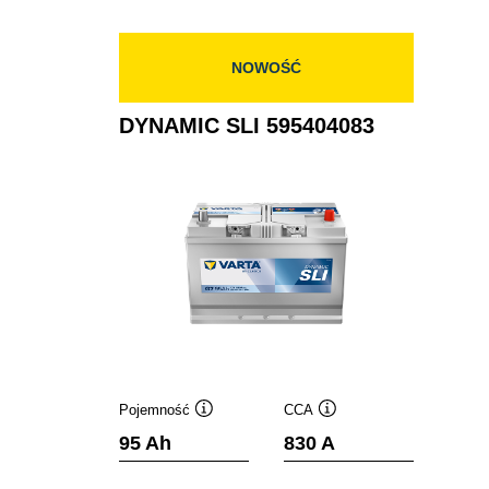
590122072
NOWOŚĆ
DYNAMIC SLI 595404083
Pojemność
CCA
Podpowiedz
Podpowiedz
95 Ah
830 A