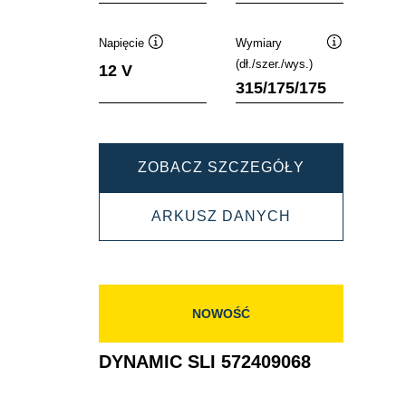
Napięcie
Wymiary
Podpowiedz
Podpowiedz
(dł./szer./wys.)
12 V
315/175/175
DYNAMIC
ZOBACZ SZCZEGÓŁY
SLI
DYNAMIC
ARKUSZ DANYCH
580406074
SLI
580406074
NOWOŚĆ
DYNAMIC SLI 572409068