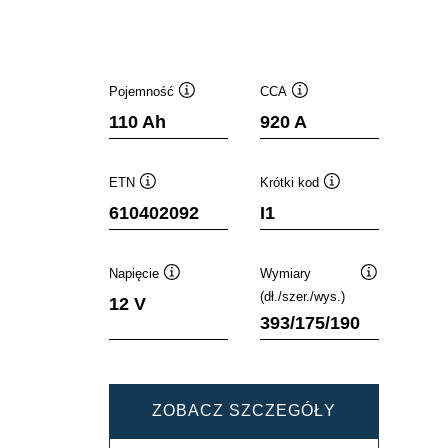
Pojemność
CCA
Podpowiedz
Podpowiedz
110 Ah
920 A
ETN
Krótki kod
Podpowiedz
Podpowiedz
610402092
I1
Napięcie
Wymiary
Podpowiedz
Podpowiedz
(dł./szer./wys.)
12 V
393/175/190
DYNAMIC
ZOBACZ SZCZEGÓŁY
SLI