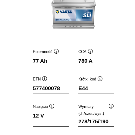
Pojemność
CCA
Podpowiedz
Podpowiedz
77 Ah
780 A
ETN
Krótki kod
Podpowiedz
Podpowiedz
577400078
E44
Napięcie
Wymiary
Podpowiedz
Podpowiedz
(dł./szer./wys.)
12 V
278/175/190