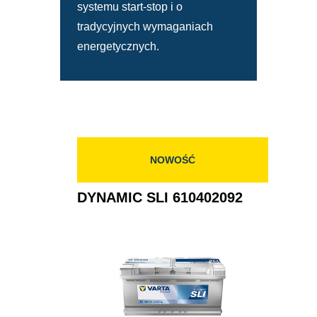
systemu start-stop i o
tradycyjnych wymaganiach
energetycznych.
NOWOŚĆ
DYNAMIC SLI 610402092