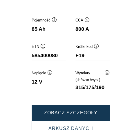
Pojemność
CCA
Podpowiedz
Podpowiedz
85 Ah
800 A
ETN
Krótki kod
Podpowiedz
Podpowiedz
585400080
F19
Napięcie
Wymiary
Podpowiedz
Podpowiedz
(dł./szer./wys.)
12 V
315/175/190
DYNAMIC
ZOBACZ SZCZEGÓŁY
SLI
DYNAMIC
ARKUSZ DANYCH
585400080