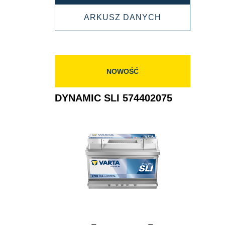
SLI
DYNAMIC
ARKUSZ DANYCH
574012068
SLI
574012068
NOWOŚĆ
DYNAMIC SLI 574402075