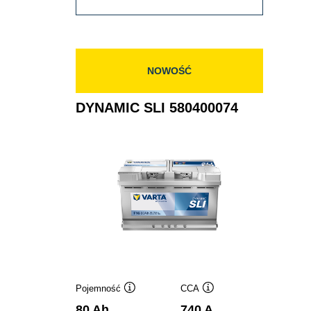
SLI
585400080
NOWOŚĆ
DYNAMIC SLI 580400074
Pojemność
CCA
Podpowiedz
Podpowiedz
80 Ah
740 A