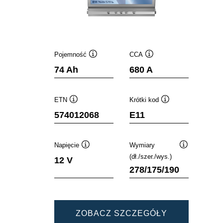
Pojemność
CCA
Podpowiedz
Podpowiedz
74 Ah
680 A
ETN
Krótki kod
Podpowiedz
Podpowiedz
574012068
E11
Napięcie
Wymiary
Podpowiedz
Podpowiedz
(dł./szer./wys.)
12 V
278/175/190
DYNAMIC
ZOBACZ SZCZEGÓŁY