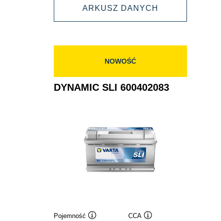
DYNAMIC
ARKUSZ DANYCH
610402092
SLI
610402092
NOWOŚĆ
DYNAMIC SLI 600402083
Pojemność
CCA