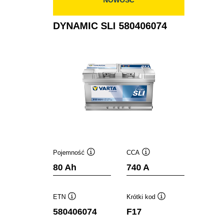
DYNAMIC SLI 580406074
Pojemność
CCA
Podpowiedz
Podpowiedz
80 Ah
740 A
ETN
Krótki kod
Podpowiedz
Podpowiedz
580406074
F17