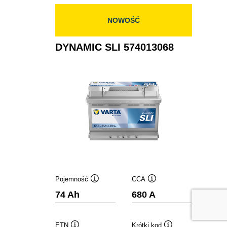
NOWOŚĆ
DYNAMIC SLI 574013068
Pojemność
CCA
Podpowiedz
Podpowiedz
74 Ah
680 A
ETN
Krótki kod