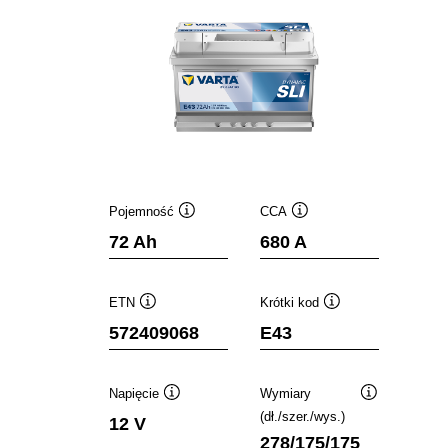
Pojemność
CCA
Podpowiedz
Podpowiedz
72 Ah
680 A
ETN
Krótki kod
Podpowiedz
Podpowiedz
572409068
E43
Napięcie
Wymiary
Podpowiedz
Podpowiedz
(dł./szer./wys.)
12 V
278/175/175