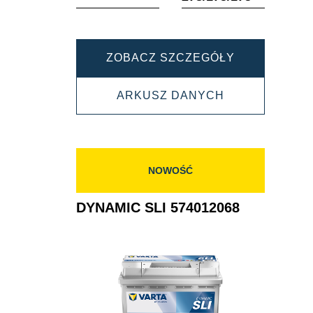
DYNAMIC
ZOBACZ SZCZEGÓŁY
SLI
DYNAMIC
ARKUSZ DANYCH
572409068
SLI
572409068
NOWOŚĆ
DYNAMIC SLI 574012068