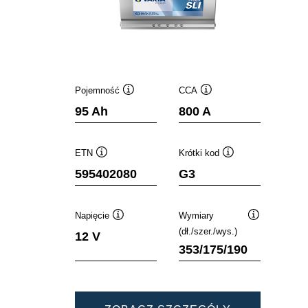
Pojemność
CCA
Podpowiedz
Podpowiedz
95 Ah
800 A
ETN
Krótki kod
Podpowiedz
Podpowiedz
595402080
G3
Napięcie
Wymiary
Podpowiedz
Podpowiedz
(dł./szer./wys.)
12 V
353/175/190