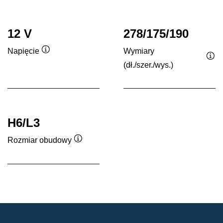
12 V
278/175/190
Wymiary
Napięcie
Podpowiedz
(dł./szer./wys.)
Po
H6/L3
Rozmiar obudowy
Podpowiedz