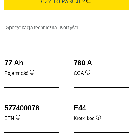
CZY TO PASUJE?
Specyfikacja techniczna
Korzyści
77 Ah
780 A
Pojemność
CCA
Podpowiedz
Podpowiedz
577400078
E44
ETN
Krótki kod
Podpowiedz
Podpowiedz