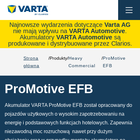
Togg
navi
Najnowsze wydarzenia dotyczące
Varta AG
nie mają wpływu na
VARTA Automotive
.
Akumulatory
VARTA Automotive
są
produkowane i dystrybuowane przez Clarios.
Strona
Produkty
Heavy
ProMotive
główna
Commercial
EFB
ProMotive EFB
Akumulator VARTA ProMotive EFB został opracowany do
pojazdów użytkowych o wysokim zapotrzebowaniu na
energię i podstawowych funkcjach hotelowych. Zapewnia
niezawodną moc rozruchową nawet przy dużym