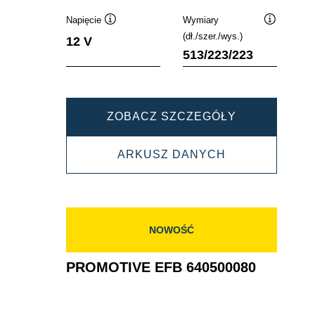
Napięcie
Wymiary
Podpowiedz
Podpowied
(dł./szer./wys.)
12 V
513/223/223
PROMOTIVE
ZOBACZ SZCZEGÓŁY
EFB
PROMOTIVE
ARKUSZ DANYCH
690500105
EFB
690500105
NOWOŚĆ
PROMOTIVE EFB 640500080