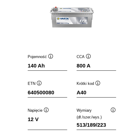
Pojemność
CCA
Podpowiedz
Podpowiedz
140 Ah
800 A
ETN
Krótki kod
Podpowiedz
Podpowiedz
640500080
A40
Napięcie
Wymiary
Podpowiedz
Podpowied
(dł./szer./wys.)
12 V
513/189/223