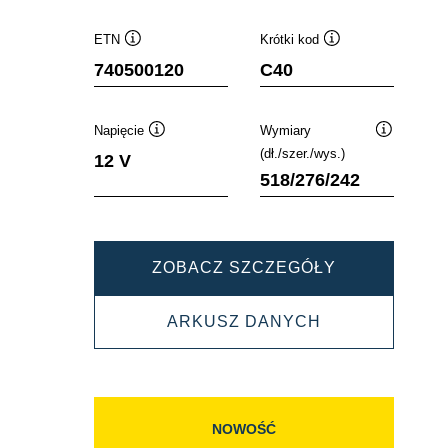
ETN
Krótki kod
Podpowiedz
Podpowiedz
740500120
C40
Napięcie
Wymiary
Podpowiedz
Podpowied
(dł./szer./wys.)
12 V
518/276/242
PROMOTIVE
ZOBACZ SZCZEGÓŁY
EFB
PROMOTIVE
ARKUSZ DANYCH
740500120
EFB
740500120
NOWOŚĆ