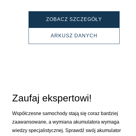
PROMOTIVE
ZOBACZ SZCZEGÓŁY
EFB
PROMOTIVE
ARKUSZ DANYCH
640500080
EFB
640500080
Zaufaj ekspertowi!
Współczesne samochody stają się coraz bardziej
zaawansowane, a wymiana akumulatora wymaga
wiedzy specjalistycznej. Sprawdź swój akumulator