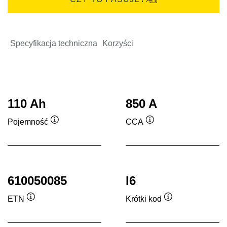
Specyfikacja techniczna
Korzyści
110 Ah
850 A
Pojemność
CCA
Podpowiedz
Podpowiedz
610050085
I6
ETN
Krótki kod
Podpowiedz
Podpowiedz