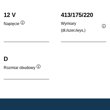
12 V
413/175/220
Wymiary
Napięcie
Podpowiedz
(dł./szer./wys.)
Po
D
Rozmiar obudowy
Podpowiedz