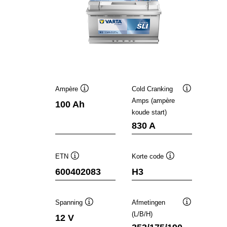
Ampère
Cold Cranking
Informatie
Informatie
Amps (ampère
100 Ah
over
over
koude start)
de
de
tool
tool
830 A
ETN
Korte code
Informatie
Informatie
600402083
H3
over
over
de
de
tool
tool
Spanning
Afmetingen
Informatie
Informatie
(L/B/H)
12 V
over
over
de
de