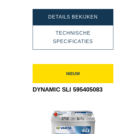
DYNAMIC
DETAILS BEKIJKEN
SLI
TECHNISCHE
588403074
DYNAMIC
SPECIFICATIES
SLI
588403074
NIEUW
DYNAMIC SLI 595405083