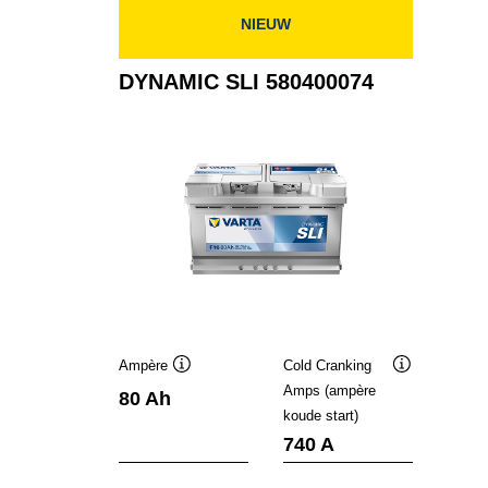
NIEUW
DYNAMIC SLI 580400074
Ampère
Cold Cranking
Informatie
Informatie
Amps (ampère
80 Ah
over
over
koude start)
de
de
tool
tool
740 A