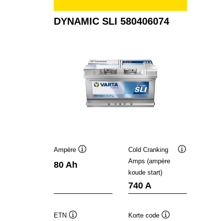
DYNAMIC SLI 580406074
Ampère
Cold Cranking
Informatie
Informatie
Amps (ampère
80 Ah
over
over
koude start)
de
de
tool
tool
740 A
ETN
Korte code