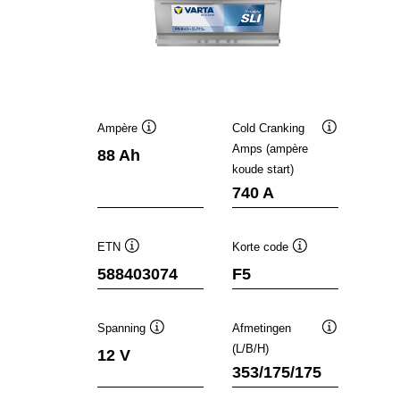
Ampère
Cold Cranking
Informatie
Informatie
Amps (ampère
88 Ah
over
over
koude start)
de
de
tool
tool
740 A
ETN
Korte code
Informatie
Informatie
588403074
F5
over
over
de
de
tool
tool
Spanning
Afmetingen
Informatie
Informatie
(L/B/H)
12 V
over
over
353/175/175
de
de
tool
tool