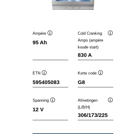
Ampère
Cold Cranking
Informatie
Informatie
Amps (ampère
95 Ah
over
over
koude start)
de
de
tool
tool
830 A
ETN
Korte code
Informatie
Informatie
595405083
G8
over
over
de
de
tool
tool
Spanning
Afmetingen
Informatie
Informatie
(L/B/H)
12 V
over
over
306/173/225
de
de
tool
tool