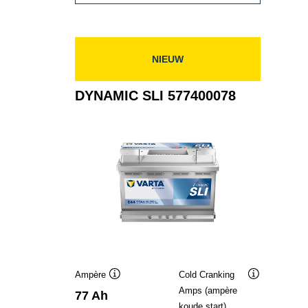
SLI
585200080
NIEUW
DYNAMIC SLI 577400078
Ampère
Cold Cranking
Informatie
Informatie
Amps (ampère
77 Ah
over
over
koude start)
de
de