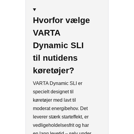
Hvorfor vælge
VARTA
Dynamic SLI
til nutidens
køretøjer?
VARTA Dynamic SLI er
specielt designet til
køretøjer med lavt til
moderat energibehov. Det
leverer stærk starteffekt, er
vedligeholdelsesfrit og har
en lang levetid – selv under