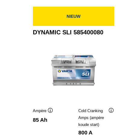
577400078
NIEUW
DYNAMIC SLI 585400080
Ampère
Cold Cranking
Informatie
Informatie
Amps (ampère
85 Ah
over
over
koude start)
de
de
tool
tool
800 A