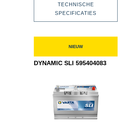
TECHNISCHE
590122072
DYNAMIC
SPECIFICATIES
SLI
590122072
NIEUW
DYNAMIC SLI 595404083