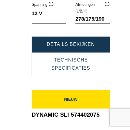
Spanning
Afmetingen
Informatie
Informatie
(L/B/H)
12 V
over
over
278/175/190
de
de
tool
tool
DYNAMIC
DETAILS BEKIJKEN
SLI
TECHNISCHE
574012068
DYNAMIC
SPECIFICATIES
SLI
574012068
NIEUW
DYNAMIC SLI 574402075