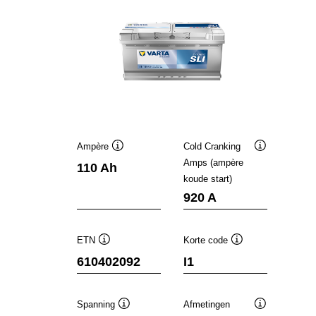
Ampère
Cold Cranking
Informatie
Informatie
Amps (ampère
110 Ah
over
over
koude start)
de
de
tool
tool
920 A
ETN
Korte code
Informatie
Informatie
610402092
I1
over
over
de
de
tool
tool
Spanning
Afmetingen