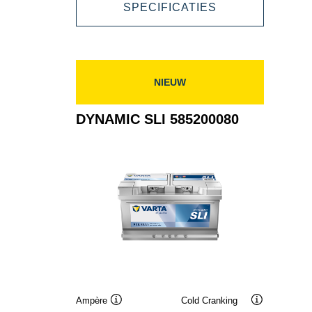
DYNAMIC
SPECIFICATIES
SLI
595404083
NIEUW
DYNAMIC SLI 585200080
Ampère
Cold Cranking