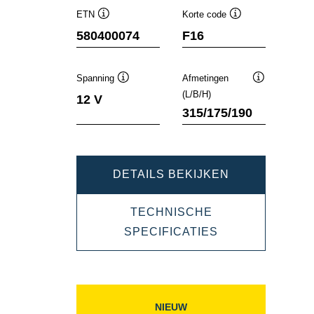
ETN
Korte code
Informatie
Informatie
580400074
F16
over
over
de
de
tool
tool
Spanning
Afmetingen
Informatie
Informatie
(L/B/H)
12 V
over
over
315/175/190
de
de
tool
tool
DYNAMIC
DETAILS BEKIJKEN
SLI
TECHNISCHE
580400074
DYNAMIC
SPECIFICATIES
SLI
580400074
NIEUW