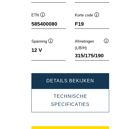
ETN
Korte code
Informatie
Informatie
585400080
F19
over
over
de
de
tool
tool
Spanning
Afmetingen
Informatie
Informatie
(L/B/H)
12 V
over
over
315/175/190
de
de
tool
tool
DYNAMIC
DETAILS BEKIJKEN
SLI
TECHNISCHE
585400080
DYNAMIC
SPECIFICATIES
SLI
585400080