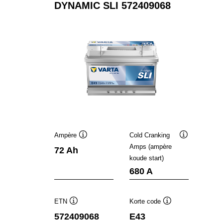
DYNAMIC SLI 572409068
Ampère
Cold Cranking
Informatie
Informatie
Amps (ampère
72 Ah
over
over
koude start)
de
de
tool
tool
680 A
ETN
Korte code
Informatie
Informatie
572409068
E43
over
over