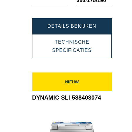
353/175/190
tool
tool
DYNAMIC
DETAILS BEKIJKEN
SLI
TECHNISCHE
600402083
DYNAMIC
SPECIFICATIES
SLI
600402083
NIEUW
DYNAMIC SLI 588403074