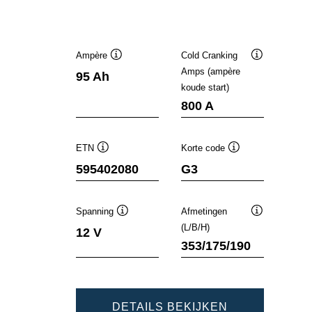
Ampère
Cold Cranking
Informatie
Informatie
Amps (ampère
95 Ah
over
over
koude start)
de
de
tool
tool
800 A
ETN
Korte code
Informatie
Informatie
595402080
G3
over
over
de
de
tool
tool
Spanning
Afmetingen
Informatie
Informatie
(L/B/H)
12 V
over
over
353/175/190
de
de
tool
tool
DYNAMIC
DETAILS BEKIJKEN