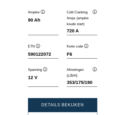
Ampère
Cold Cranking
Informatie
Informatie
Amps (ampère
90 Ah
over
over
koude start)
de
de
tool
tool
720 A
ETN
Korte code
Informatie
Informatie
590122072
F6
over
over
de
de
tool
tool
Spanning
Afmetingen
Informatie
Informatie
(L/B/H)
12 V
over
over
353/175/190
de
de
tool
tool
DYNAMIC
DETAILS BEKIJKEN
SLI