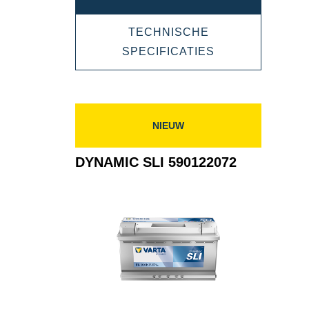
SLI
TECHNISCHE
595402080
DYNAMIC
SPECIFICATIES
SLI
595402080
NIEUW
DYNAMIC SLI 590122072