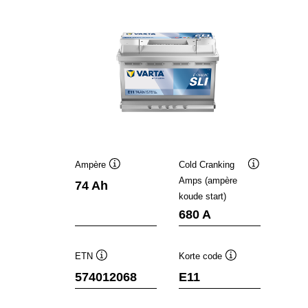
Ampère
Cold Cranking
Informatie
Informatie
Amps (ampère
74 Ah
over
over
koude start)
de
de
tool
tool
680 A
ETN
Korte code
Informatie
Informatie
574012068
E11
over
over
de
de
tool
tool