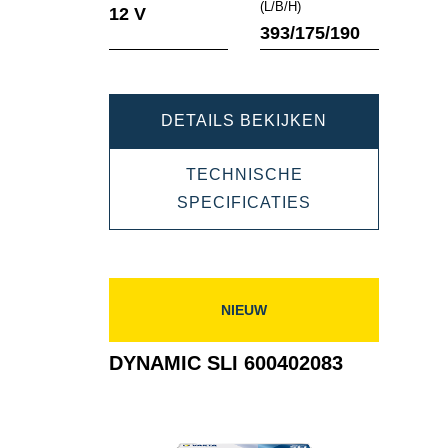
Informatie
Informatie
(L/B/H)
12 V
over
over
393/175/190
de
de
tool
tool
DYNAMIC
DETAILS BEKIJKEN
SLI
TECHNISCHE
610402092
DYNAMIC
SPECIFICATIES
SLI
610402092
NIEUW
DYNAMIC SLI 600402083