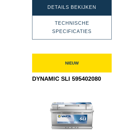
DYNAMIC
DETAILS BEKIJKEN
SLI
TECHNISCHE
595405083
DYNAMIC
SPECIFICATIES
SLI
595405083
NIEUW
DYNAMIC SLI 595402080