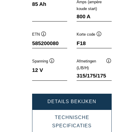
Informatie
Informatie
Amps (ampère
85 Ah
over
over
koude start)
de
de
tool
tool
800 A
ETN
Korte code
Informatie
Informatie
585200080
F18
over
over
de
de
tool
tool
Spanning
Afmetingen
Informatie
Informatie
(L/B/H)
12 V
over
over
315/175/175
de
de
tool
tool
DYNAMIC
DETAILS BEKIJKEN
SLI
TECHNISCHE
585200080
DYNAMIC
SPECIFICATIES