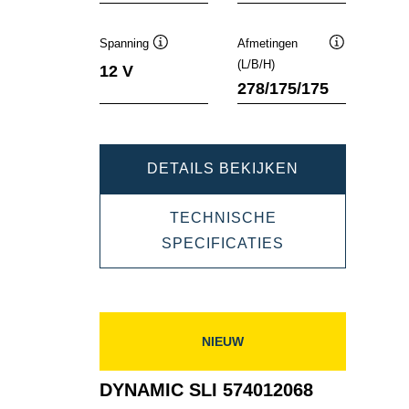
de
de
tool
tool
Spanning
Afmetingen
Informatie
Informatie
(L/B/H)
12 V
over
over
278/175/175
de
de
tool
tool
DYNAMIC
DETAILS BEKIJKEN
SLI
TECHNISCHE
572409068
DYNAMIC
SPECIFICATIES
SLI
572409068
NIEUW
DYNAMIC SLI 574012068