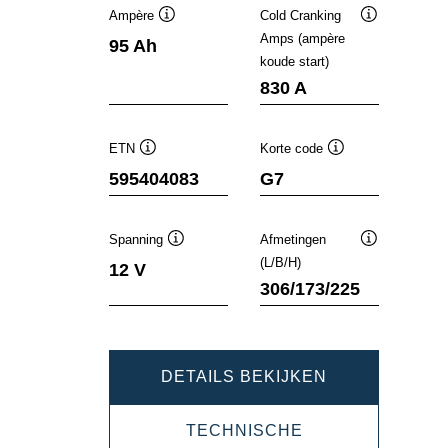
Ampère
Cold Cranking
Informatie
Informatie
Amps (ampère
95 Ah
over
over
koude start)
de
de
tool
tool
830 A
ETN
Korte code
Informatie
Informatie
595404083
G7
over
over
de
de
tool
tool
Spanning
Afmetingen
Informatie
Informatie
(L/B/H)
12 V
over
over
306/173/225
de
de
tool
tool
DYNAMIC
DETAILS BEKIJKEN
SLI
TECHNISCHE
595404083