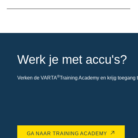
over
de
tool
Werk je met accu's?
®
Verken de VARTA
Training Academy en krijg toegang t
GA NAAR TRAINING ACADEMY