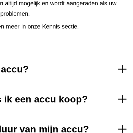
altijd mogelijk en wordt aangeraden als uw
uproblemen.
n meer in onze Kennis sectie.
e accu?
s ik een accu koop?
duur van mijn accu?