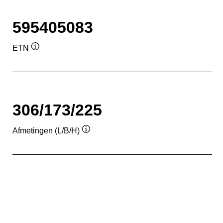
595405083
ETN
Informatie
over
de
tool
306/173/225
Afmetingen (L/B/H)
Informatie
over
de
tool