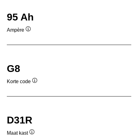
95 Ah
Ampère
Informatie
over
de
tool
G8
Korte code
Informatie
over
de
tool
D31R
Maat kast
Informatie