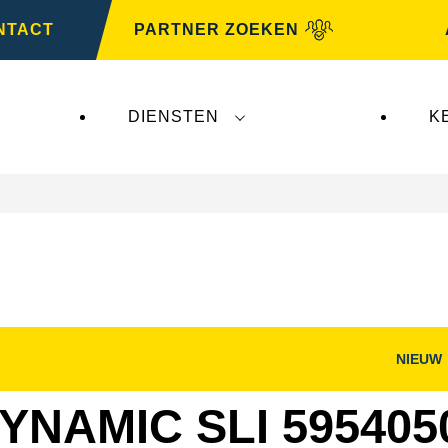
NTACT
PARTNER ZOEKEN
DIENSTEN
K
NIEUW
nster
Dialoogvenster
g
Afbeelding
openen
YNAMIC SLI 595405