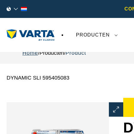
CO
PRODUCTEN
Home
Producten
Product
DYNAMIC SLI 595405083
Dialoogve
Afbeeldin
openen
D