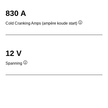
830 A
Cold Cranking Amps (ampère koude start)
Informatie
over
de
tool
12 V
Spanning
Informatie
over
de
tool