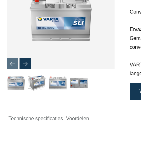
Conv
Erva
Gema
conv
VART
lang
Technische specificaties
Voordelen