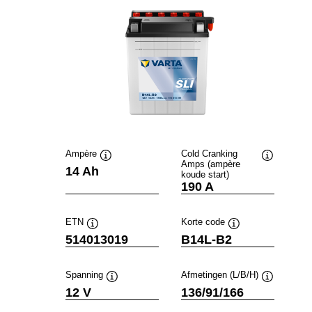
Ampère
Cold Cranking
Amps (ampère
Informatie
Informatie
14 Ah
koude start)
over
over
190 A
de
de
tool
tool
ETN
Korte code
Informatie
Informatie
514013019
B14L-B2
over
over
de
de
tool
tool
Spanning
Afmetingen (L/B/H)
Informatie
Informatie
12 V
136/91/166
over
over
de
de