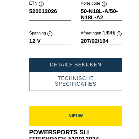
ETN
Korte code
Informatie
Informatie
520012026
50-N18L-A/50-
over
over
N18L-A2
de
de
tool
tool
Spanning
Afmetingen (L/B/H)
Informatie
Informatie
12 V
207/92/164
over
over
de
de
tool
tool
POWERSPOR
DETAILS BEKIJKEN
SLI
FRESHPACK
TECHNISCHE
520012026
POWERSPORT
SPECIFICATIES
SLI
FRESHPACK
520012026
NIEUW
POWERSPORTS SLI
FRESHPACK 519012024