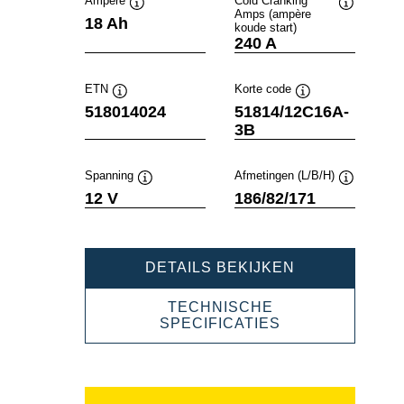
Ampère
Cold Cranking
Amps (ampère
Informatie
Informatie
18 Ah
koude start)
over
over
240 A
de
de
tool
tool
ETN
Korte code
Informatie
Informatie
518014024
51814/12C16A-
over
over
3B
de
de
tool
tool
Spanning
Afmetingen (L/B/H)
Informatie
Informatie
12 V
186/82/171
over
over
de
de
tool
tool
POWERSPOR
DETAILS BEKIJKEN
SLI
FRESHPACK
TECHNISCHE
518014024
POWERSPORT
SPECIFICATIES
SLI
FRESHPACK
518014024