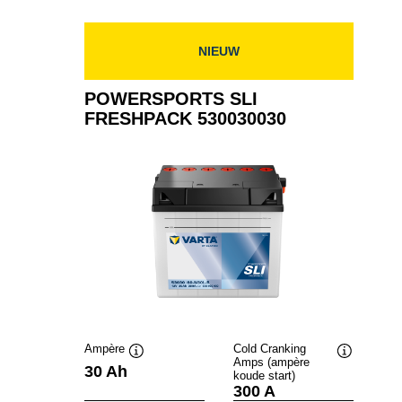
530034030
NIEUW
POWERSPORTS SLI
FRESHPACK 530030030
Ampère
Cold Cranking
Amps (ampère
Informatie
Informatie
30 Ah
koude start)
over
over
300 A
de
de