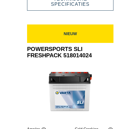
516015020
POWERSPORT
SPECIFICATIES
SLI
FRESHPACK
516015020
NIEUW
POWERSPORTS SLI
FRESHPACK 518014024