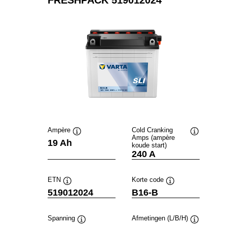
Ampère
Cold Cranking
Amps (ampère
Informatie
Informatie
19 Ah
koude start)
over
over
240 A
de
de
tool
tool
ETN
Korte code
Informatie
Informatie
519012024
B16-B
over
over
de
de
tool
tool
Spanning
Afmetingen (L/B/H)