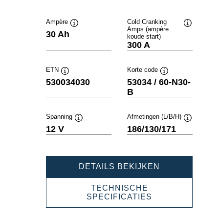
Ampère
Cold Cranking
Amps (ampère
Informatie
Informatie
30 Ah
koude start)
over
over
300 A
de
de
tool
tool
ETN
Korte code
Informatie
Informatie
530034030
53034 / 60-N30-
over
over
B
de
de
tool
tool
Spanning
Afmetingen (L/B/H)
Informatie
Informatie
12 V
186/130/171
over
over
de
de
tool
tool
POWERSPOR
DETAILS BEKIJKEN
SLI
FRESHPACK
TECHNISCHE
530034030
POWERSPORT
SPECIFICATIES
SLI
FRESHPACK