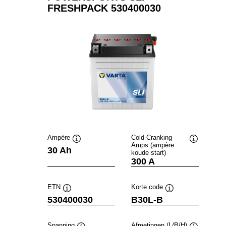
FRESHPACK 530400030
Ampère
Cold Cranking
Amps (ampère
Informatie
Informatie
30 Ah
koude start)
over
over
300 A
de
de
tool
tool
ETN
Korte code
Informatie
Informatie
530400030
B30L-B
over
over
de
de
tool
tool
Spanning
Afmetingen (L/B/H)