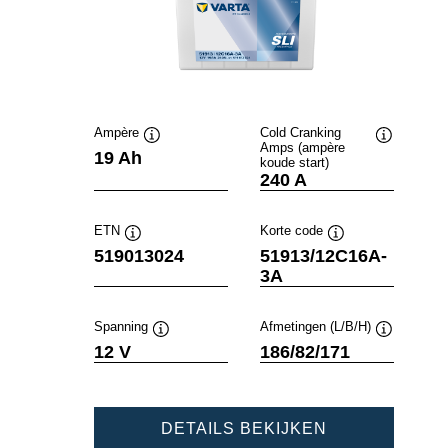
Ampère
Cold Cranking
Amps (ampère
Informatie
Informatie
19 Ah
koude start)
over
over
240 A
de
de
tool
tool
ETN
Korte code
Informatie
Informatie
519013024
51913/12C16A-
over
over
3A
de
de
tool
tool
Spanning
Afmetingen (L/B/H)
Informatie
Informatie
12 V
186/82/171
over
over
de
de
tool
tool
POWERSPOR
DETAILS BEKIJKEN
SLI