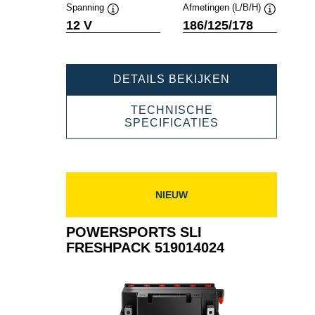
tool
tool
Spanning
Afmetingen (L/B/H)
Informatie
Informatie
12 V
186/125/178
over
over
de
de
tool
tool
POWERSPOR
DETAILS BEKIJKEN
SLI
FRESHPACK
TECHNISCHE
524100020
POWERSPORT
SPECIFICATIES
SLI
FRESHPACK
524100020
NIEUW
POWERSPORTS SLI
FRESHPACK 519014024