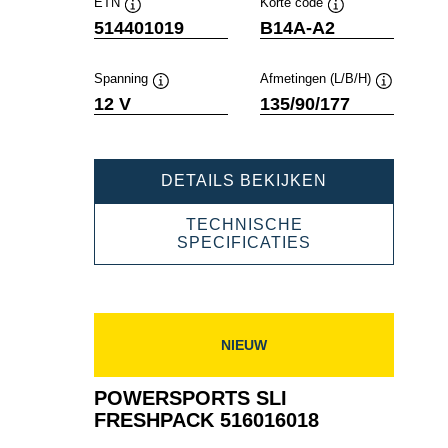
ETN
Korte code
Informatie
Informatie
514401019
B14A-A2
over
over
de
de
tool
tool
Spanning
Afmetingen (L/B/H)
Informatie
Informatie
12 V
135/90/177
over
over
de
de
tool
tool
POWERSPOR
DETAILS BEKIJKEN
SLI
FRESHPACK
TECHNISCHE
514401019
POWERSPORT
SPECIFICATIES
SLI
FRESHPACK
514401019
NIEUW
POWERSPORTS SLI
FRESHPACK 516016018