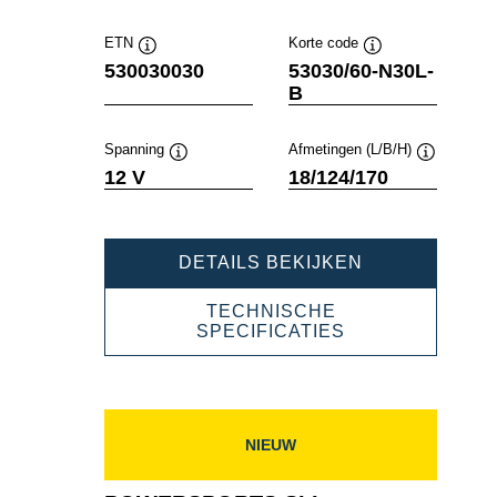
tool
tool
ETN
Korte code
Informatie
Informatie
530030030
53030/60-N30L-
over
over
B
de
de
tool
tool
Spanning
Afmetingen (L/B/H)
Informatie
Informatie
12 V
18/124/170
over
over
de
de
tool
tool
POWERSPOR
DETAILS BEKIJKEN
SLI
FRESHPACK
TECHNISCHE
530030030
POWERSPORT
SPECIFICATIES
SLI
FRESHPACK
530030030
NIEUW