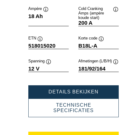
Ampère
Cold Cranking
Amps (ampère
Informatie
Informatie
18 Ah
koude start)
over
over
200 A
de
de
tool
tool
ETN
Korte code
Informatie
Informatie
518015020
B18L-A
over
over
de
de
tool
tool
Spanning
Afmetingen (L/B/H)
Informatie
Informatie
12 V
181/92/164
over
over
de
de
tool
tool
POWERSPOR
DETAILS BEKIJKEN
SLI
FRESHPACK
TECHNISCHE
518015020
POWERSPORT
SPECIFICATIES
SLI
FRESHPACK
518015020