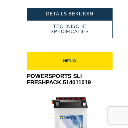
tool
tool
POWERSPOR
DETAILS BEKIJKEN
SLI
FRESHPACK
TECHNISCHE
514013019
POWERSPORT
SPECIFICATIES
SLI
FRESHPACK
514013019
NIEUW
POWERSPORTS SLI
FRESHPACK 514011019