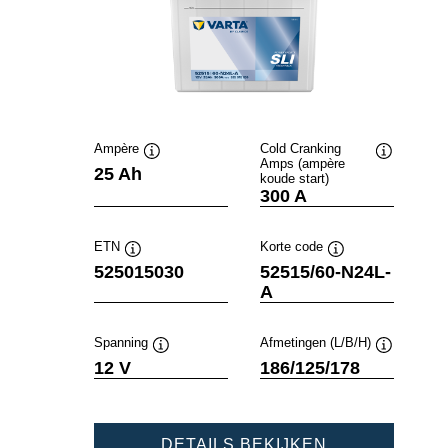
Ampère
Cold Cranking
Amps (ampère
Informatie
Informatie
25 Ah
koude start)
over
over
300 A
de
de
tool
tool
ETN
Korte code
Informatie
Informatie
525015030
52515/60-N24L-
over
over
A
de
de
tool
tool
Spanning
Afmetingen (L/B/H)
Informatie
Informatie
12 V
186/125/178
over
over
de
de
tool
tool
POWERSPOR
DETAILS BEKIJKEN