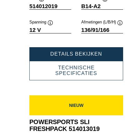
Informatie
Informatie
514012019
B14-A2
over
over
de
de
tool
tool
Spanning
Afmetingen (L/B/H)
Informatie
Informatie
12 V
136/91/166
over
over
de
de
tool
tool
POWERSPOR
DETAILS BEKIJKEN
SLI
FRESHPACK
TECHNISCHE
514012019
POWERSPORT
SPECIFICATIES
SLI
FRESHPACK
514012019
NIEUW
POWERSPORTS SLI
FRESHPACK 514013019