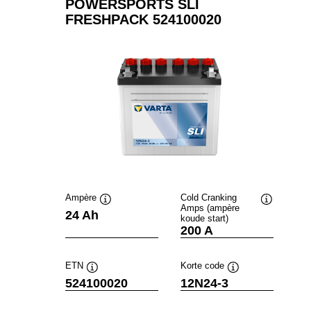
POWERSPORTS SLI
FRESHPACK 524100020
Ampère
Cold Cranking
Amps (ampère
Informatie
Informatie
24 Ah
koude start)
over
over
200 A
de
de
tool
tool
ETN
Korte code
Informatie
Informatie
524100020
12N24-3
over
over
de
de