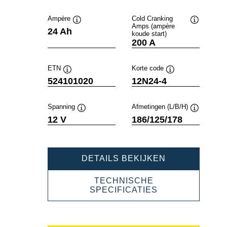
Ampère
Cold Cranking
Amps (ampère
Informatie
Informatie
24 Ah
koude start)
over
over
200 A
de
de
tool
tool
ETN
Korte code
Informatie
Informatie
524101020
12N24-4
over
over
de
de
tool
tool
Spanning
Afmetingen (L/B/H)
Informatie
Informatie
12 V
186/125/178
over
over
de
de
tool
tool
POWERSPOR
DETAILS BEKIJKEN
SLI
FRESHPACK
TECHNISCHE
524101020
POWERSPORT
SPECIFICATIES
SLI
FRESHPACK
524101020