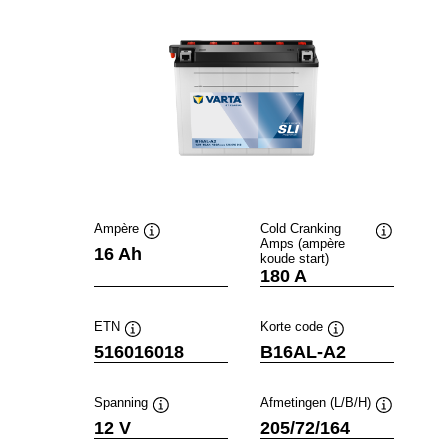
Ampère
Cold Cranking
Amps (ampère
Informatie
Informatie
16 Ah
koude start)
over
over
180 A
de
de
tool
tool
ETN
Korte code
Informatie
Informatie
516016018
B16AL-A2
over
over
de
de
tool
tool
Spanning
Afmetingen (L/B/H)
Informatie
Informatie
12 V
205/72/164
over
over