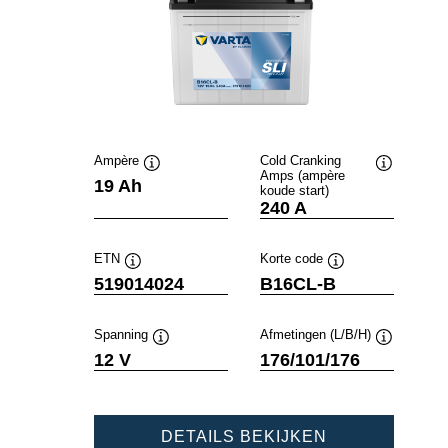
Ampère
Cold Cranking
Amps (ampère
Informatie
Informatie
19 Ah
koude start)
over
over
240 A
de
de
tool
tool
ETN
Korte code
Informatie
Informatie
519014024
B16CL-B
over
over
de
de
tool
tool
Spanning
Afmetingen (L/B/H)
Informatie
Informatie
12 V
176/101/176
over
over
de
de
tool
tool
POWERSPOR
DETAILS BEKIJKEN