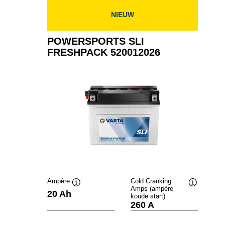
NIEUW
POWERSPORTS SLI
FRESHPACK 520012026
Ampère
Cold Cranking
Amps (ampère
Informatie
Informatie
20 Ah
koude start)
over
over
260 A
de
de
tool
tool