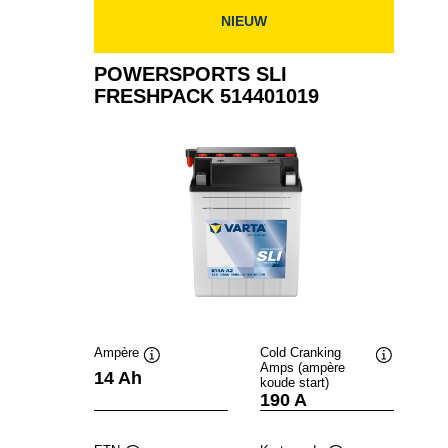
NIEUW
POWERSPORTS SLI
FRESHPACK 514401019
Ampère
Cold Cranking
Amps (ampère
Informatie
Informatie
14 Ah
koude start)
over
over
190 A
de
de
tool
tool