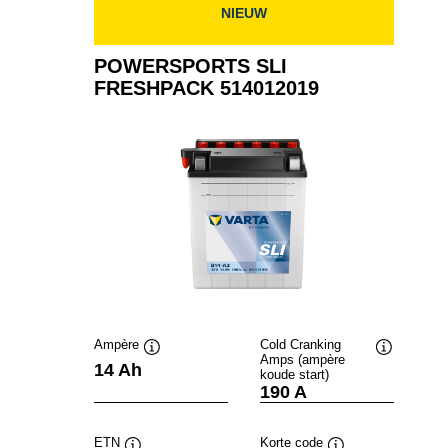
NIEUW
POWERSPORTS SLI
FRESHPACK 514012019
Ampère
Cold Cranking
Amps (ampère
Informatie
Informatie
14 Ah
koude start)
over
over
190 A
de
de
tool
tool
ETN
Korte code