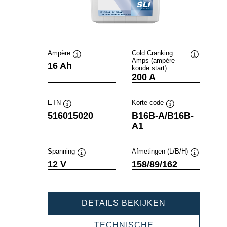
Ampère
Cold Cranking
Amps (ampère
Informatie
Informatie
16 Ah
koude start)
over
over
200 A
de
de
tool
tool
ETN
Korte code
Informatie
Informatie
516015020
B16B-A/B16B-
over
over
A1
de
de
tool
tool
Spanning
Afmetingen (L/B/H)
Informatie
Informatie
12 V
158/89/162
over
over
de
de
tool
tool
POWERSPOR
DETAILS BEKIJKEN
SLI
FRESHPACK
TECHNISCHE