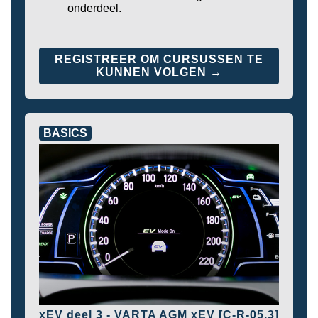
onderdeel.
REGISTREER OM CURSUSSEN TE
KUNNEN VOLGEN →
BASICS
xEV deel 3 - VARTA AGM xEV [C-R-05.3]