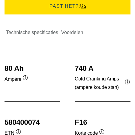
PAST HET?
Technische specificaties
Voordelen
80 Ah
740 A
Cold Cranking Amps
Ampère
Informatie
(ampère koude start)
Inf
over
ove
de
de
tool
tool
580400074
F16
ETN
Korte code