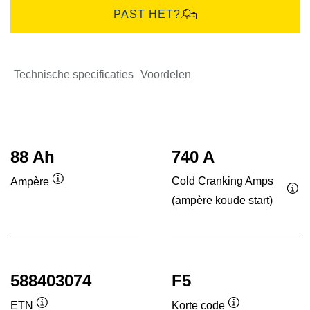
PAST HET?
Technische specificaties
Voordelen
88 Ah
740 A
Cold Cranking Amps
Ampère
Informatie
(ampère koude start)
Inf
over
ove
de
de
tool
tool
588403074
F5
ETN
Korte code