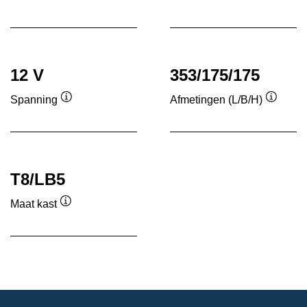
Informatie
Informatie
over
over
de
de
tool
tool
12 V
353/175/175
Spanning
Afmetingen (L/B/H)
Informatie
Informa
over
over
de
de
tool
tool
T8/LB5
Maat kast
Informatie
over
de
tool