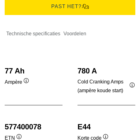
PAST HET?
Technische specificaties
Voordelen
77 Ah
780 A
Cold Cranking Amps
Ampère
Informatie
(ampère koude start)
Inf
over
ove
de
de
tool
tool
577400078
E44
ETN
Korte code