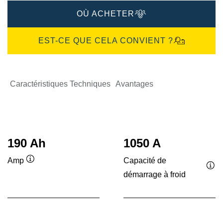
OÙ ACHETER
EST-CE QUE CELA CONVIENT ?
Caractéristiques Techniques
Avantages
190 Ah
1050 A
Capacité de
Amp
Infobulle
démarrage à froid
Inf