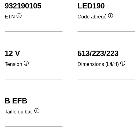
932190105
LED190
ETN
Code abrégé
Infobulle
Infobulle
12 V
513/223/223
Tension
Dimensions (L/l/H)
Infobulle
Infobull
B EFB
Taille du bac
Infobulle