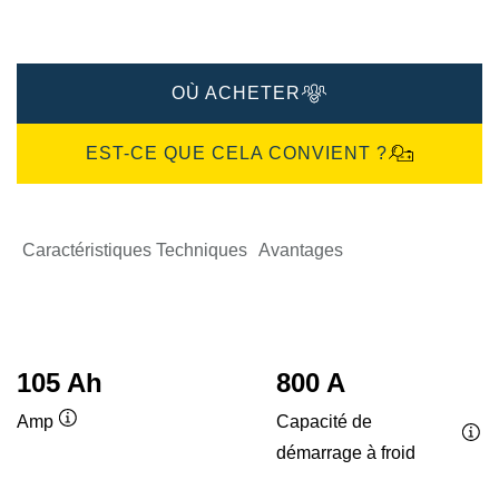
OÙ ACHETER
EST-CE QUE CELA CONVIENT ?
Caractéristiques Techniques
Avantages
105 Ah
800 A
Capacité de
Amp
Infobulle
démarrage à froid
Inf