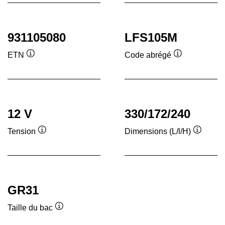
931105080
LFS105M
ETN
Code abrégé
Infobulle
Infobulle
12 V
330/172/240
Tension
Dimensions (L/l/H)
Infobulle
Infobull
GR31
Taille du bac
Infobulle