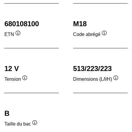
680108100
M18
ETN
Code abrégé
Infobulle
Infobulle
12 V
513/223/223
Tension
Dimensions (L/l/H)
Infobulle
Infobull
B
Taille du bac
Infobulle