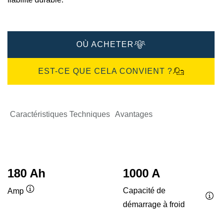
OÙ ACHETER
EST-CE QUE CELA CONVIENT ?
Caractéristiques Techniques
Avantages
180 Ah
1000 A
Capacité de
Amp
Infobulle
démarrage à froid
Inf