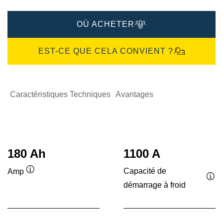
OÙ ACHETER
EST-CE QUE CELA CONVIENT ?
Caractéristiques Techniques
Avantages
180 Ah
1100 A
Capacité de
Amp
Infobulle
démarrage à froid
Inf