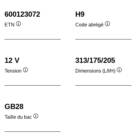
600123072
H9
ETN
Code abrégé
Infobulle
Infobulle
12 V
313/175/205
Tension
Dimensions (L/l/H)
Infobulle
Infobull
GB28
Taille du bac
Infobulle