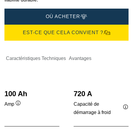
OÙ ACHETER
EST-CE QUE CELA CONVIENT ?
Caractéristiques Techniques
Avantages
100 Ah
720 A
Capacité de
Amp
Infobulle
démarrage à froid
Inf