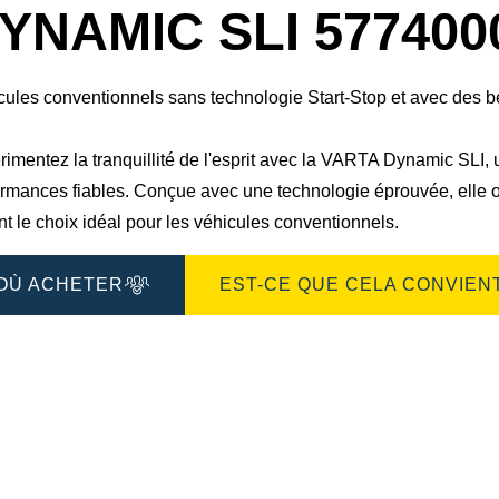
boîte
YNAMIC SLI 577400
de
dialogue
de
l'image
cules conventionnels sans technologie Start-Stop et avec des 
imentez la tranquillité de l'esprit avec la VARTA Dynamic SLI, u
ormances fiables. Conçue avec une technologie éprouvée, elle o
nt le choix idéal pour les véhicules conventionnels.
OÙ ACHETER
EST-CE QUE CELA CONVIENT