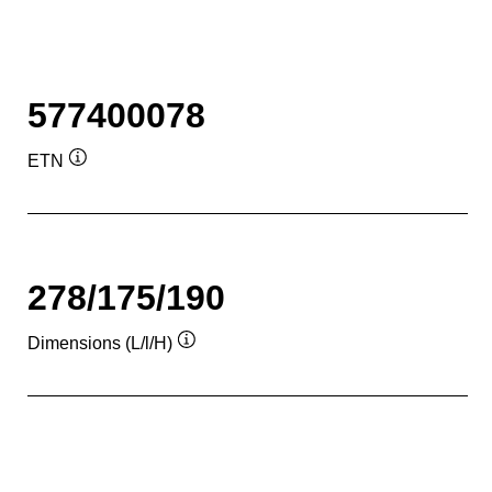
577400078
ETN
Infobulle
278/175/190
Dimensions (L/l/H)
Infobulle