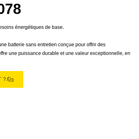
boîte
078
de
dialogue
de
l'image
besoins énergétiques de base.
ne batterie sans entretien conçue pour offrir des
ffre une puissance durable et une valeur exceptionnelle, en
 ?