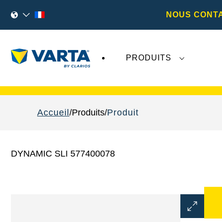
NOUS CONT
PRODUITS
Les récents développements concernant
Va
Accueil
Produits
Produit
DYNAMIC SLI 577400078
Ouvrir
la