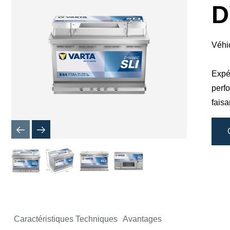
boîte
D
de
dialogue
de
l'image
Véhi
Expér
perf
faisa
Caractéristiques Techniques
Avantages