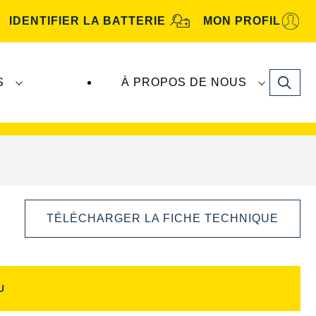
IDENTIFIER LA BATTERIE
MON PROFIL
Search
S
À PROPOS DE NOUS
tive
. Les batteries
VARTA Automotive
sont
TÉLÉCHARGER LA FICHE TECHNIQUE
U
Ouvrir
la