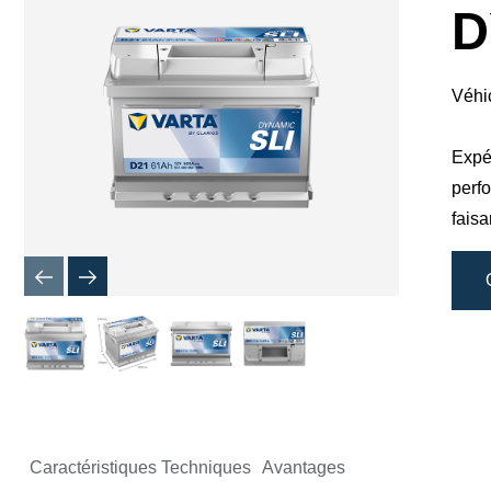
boîte
D
de
dialogue
de
l'image
Véhi
Expér
perf
faisa
Caractéristiques Techniques
Avantages