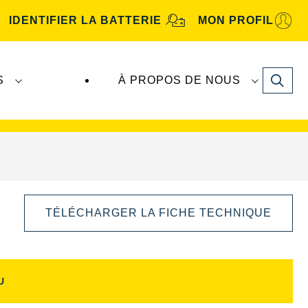
IDENTIFIER LA BATTERIE
MON PROFIL
Search
S
À PROPOS DE NOUS
tive
. Les batteries
VARTA Automotive
sont
TÉLÉCHARGER LA FICHE TECHNIQUE
U
Ouvrir
la