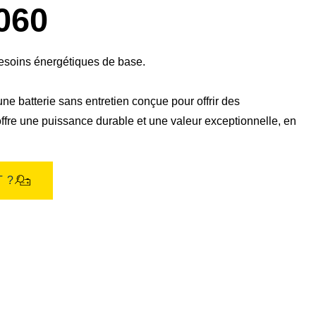
boîte
060
de
dialogue
de
l'image
besoins énergétiques de base.
ne batterie sans entretien conçue pour offrir des
ffre une puissance durable et une valeur exceptionnelle, en
 ?