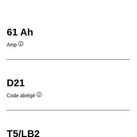
61 Ah
Amp
Infobulle
D21
Code abrégé
Infobulle
T5/LB2