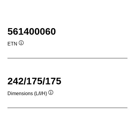
561400060
ETN
Infobulle
242/175/175
Dimensions (L/l/H)
Infobulle