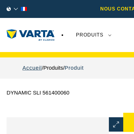
NOUS CONT
PRODUITS
Les récents développements concernant
Va
Accueil
Produits
Produit
DYNAMIC SLI 561400060
Ouvrir
la