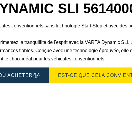
boîte
YNAMIC SLI 561400
de
dialogue
de
l'image
cules conventionnels sans technologie Start-Stop et avec des 
imentez la tranquillité de l'esprit avec la VARTA Dynamic SLI, u
ormances fiables. Conçue avec une technologie éprouvée, elle o
nt le choix idéal pour les véhicules conventionnels.
OÙ ACHETER
EST-CE QUE CELA CONVIENT