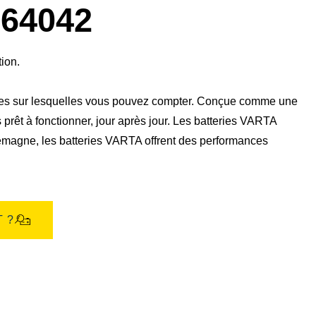
boîte
64042
de
dialogue
de
l'image
tion.
les sur lesquelles vous pouvez compter. Conçue comme une
s prêt à fonctionner, jour après jour. Les batteries VARTA
emagne, les batteries VARTA offrent des performances
 ?