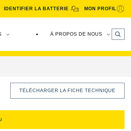
IDENTIFIER LA BATTERIE
MON PROFIL
Search
S
À PROPOS DE NOUS
tive
. Les batteries
VARTA Automotive
sont
TÉLÉCHARGER LA FICHE TECHNIQUE
U
Ouvrir
la