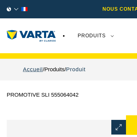
NOUS CONT
PRODUITS
Les récents développements concernant
Va
Accueil
Produits
Produit
PROMOTIVE SLI 555064042
Ouvrir
la