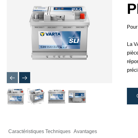
boîte
P
de
dialogue
de
l'image
Pour 
La V
pièce
répo
préci
Caractéristiques Techniques
Avantages