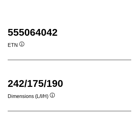
555064042
ETN
Infobulle
242/175/190
Dimensions (L/l/H)
Infobulle