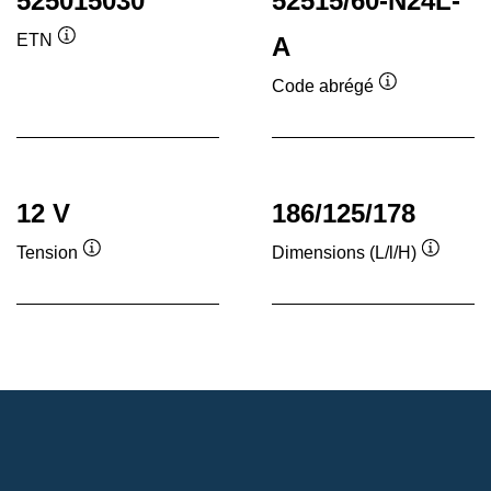
525015030
52515/60-N24L-
ETN
A
Infobulle
Code abrégé
Infobulle
12 V
186/125/178
Tension
Dimensions (L/l/H)
Infobulle
Infobull