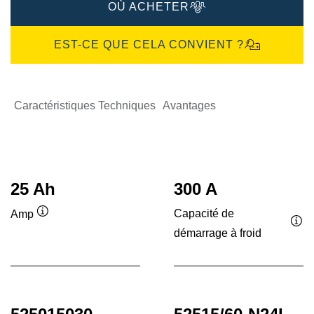
OÙ ACHETER
EST-CE QUE CELA CONVIENT ?
Caractéristiques Techniques
Avantages
25 Ah
300 A
Capacité de
Amp
Infobulle
démarrage à froid
Inf