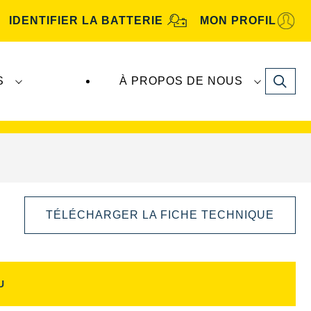
IDENTIFIER LA BATTERIE
MON PROFIL
Search
S
À PROPOS DE NOUS
tive
. Les batteries
VARTA Automotive
sont
TÉLÉCHARGER LA FICHE TECHNIQUE
U
Ouvrir
la