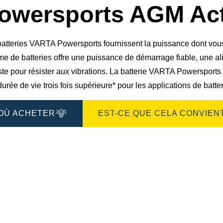
boîte
owersports AGM Act
de
dialogue
de
l'image
atteries VARTA Powersports fournissent la puissance dont vous a
e de batteries offre une puissance de démarrage fiable, une ali
te pour résister aux vibrations. La batterie VARTA Powersports 
urée de vie trois fois supérieure* pour les applications de batte
OÙ ACHETER
EST-CE QUE CELA CONVIENT