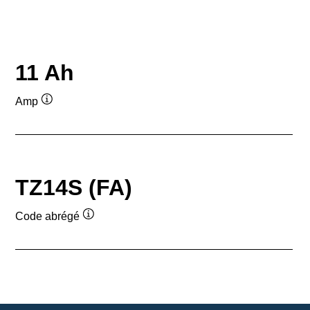
11 Ah
Amp
Infobulle
TZ14S (FA)
Code abrégé
Infobulle