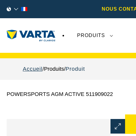
NOUS CONT
PRODUITS
Les récents développements concernant
Va
Accueil
Produits
Produit
POWERSPORTS AGM ACTIVE 511909022
Ouvrir
la