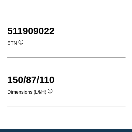
511909022
ETN
Infobulle
150/87/110
Dimensions (L/l/H)
Infobulle