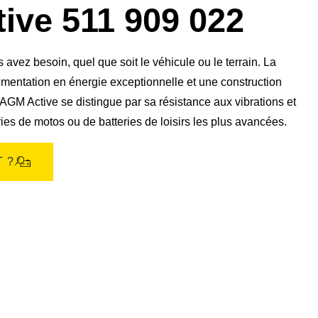
boîte
ive 511 909 022
de
dialogue
de
l'image
vez besoin, quel que soit le véhicule ou le terrain. La
mentation en énergie exceptionnelle et une construction
AGM Active se distingue par sa résistance aux vibrations et
ries de motos ou de batteries de loisirs les plus avancées.
 ?