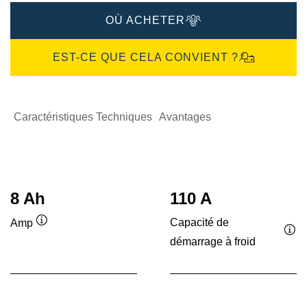
OÙ ACHETER
EST-CE QUE CELA CONVIENT ?
Caractéristiques Techniques
Avantages
8 Ah
110 A
Capacité de
Amp
Infobulle
démarrage à froid
Inf