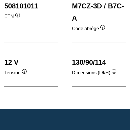
508101011
M7CZ-3D / B7C-
ETN
A
Infobulle
Code abrégé
Infobulle
12 V
130/90/114
Tension
Dimensions (L/l/H)
Infobulle
Infobull