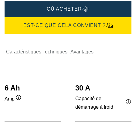
OÙ ACHETER
EST-CE QUE CELA CONVIENT ?
Caractéristiques Techniques
Avantages
6 Ah
30 A
Capacité de
Amp
Infobulle
démarrage à froid
Inf