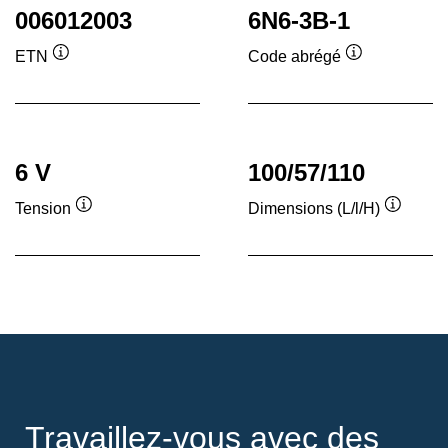
006012003
6N6-3B-1
ETN
Code abrégé
Infobulle
Infobulle
6 V
100/57/110
Tension
Dimensions (L/l/H)
Infobulle
Infobull
Travaillez-vous avec des