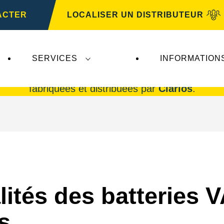
ACTER
LOCALISER UN DISTRIBUTEUR
SERVICES
INFORMATION
rta AG
n'ont aucune incidence sur
VARTA Automo
fabriquées et distribuées par
Clarios
.
lités des batteries
s