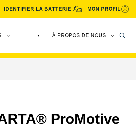
IDENTIFIER LA BATTERIE
MON PROFIL
Search
S
À PROPOS DE NOUS
tive
. Les batteries
VARTA Automotive
sont
 VARTA® ProMotive