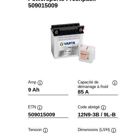
509015009
Amp
Capacité de
démarrage à froid
Infobulle
Infobulle
9 Ah
85 A
ETN
Code abrégé
Infobulle
Infobulle
509015009
12N9-3B / 9L-B
Tension
Dimensions (L/l/H)