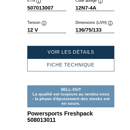
ETN
Code abrégé
Infobulle
Infobulle
507013007
12N7-4A
Tension
Dimensions (L/l/H)
Infobulle
Infobulle
12 V
136/75/133
POWERSPOR
VOIR LES DÉTAILS
FRESHPACK
507013007
POWERSPOR
FICHE TECHNIQUE
FRESHPACK
507013007
SELL-OUT
La qualité est toujours au rendez-vous
- la phase d'épuisement des stocks est
en cours.
Powersports Freshpack
508013011