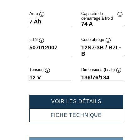
Amp
Capacité de
démarrage à froid
Infobulle
Infobulle
7 Ah
74 A
ETN
Code abrégé
Infobulle
Infobulle
507012007
12N7-3B / B7L-
B
Tension
Dimensions (L/l/H)
Infobulle
Infobulle
12 V
136/76/134
POWERSPOR
VOIR LES DÉTAILS
FRESHPACK
507012007
POWERSPOR
FICHE TECHNIQUE
FRESHPACK
507012007