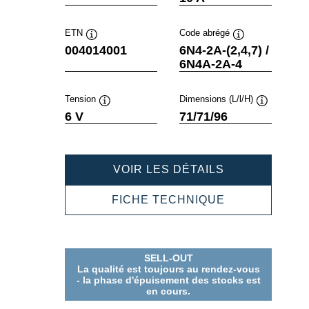
ETN
Code abrégé
Infobulle
Infobulle
004014001
6N4-2A-(2,4,7) /
6N4A-2A-4
Tension
Dimensions (L/l/H)
Infobulle
Infobulle
6 V
71/71/96
POWERSPOR
VOIR LES DÉTAILS
FRESHPACK
004014001
POWERSPOR
FICHE TECHNIQUE
FRESHPACK
004014001
SELL-OUT
La qualité est toujours au rendez-vous
- la phase d'épuisement des stocks est
en cours.