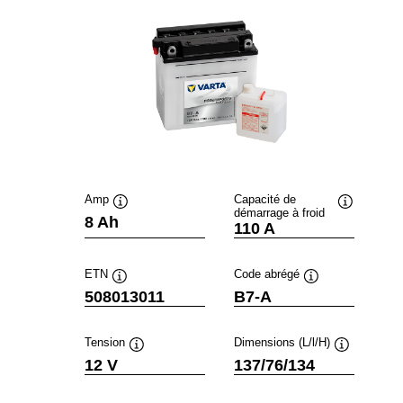
Amp
Capacité de
démarrage à froid
Infobulle
Infobulle
8 Ah
110 A
ETN
Code abrégé
Infobulle
Infobulle
508013011
B7-A
Tension
Dimensions (L/l/H)
Infobulle
Infobulle
12 V
137/76/134