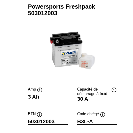
Powersports Freshpack
503012003
Amp
Capacité de
démarrage à froid
Infobulle
Infobulle
3 Ah
30 A
ETN
Code abrégé
Infobulle
Infobulle
503012003
B3L-A