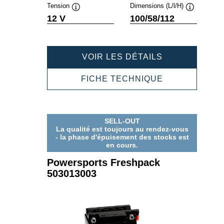
Tension
Dimensions (L/l/H)
Infobulle
Infobulle
12 V
100/58/112
POWERSPOR
VOIR LES DÉTAILS
FRESHPACK
503012003
POWERSPOR
FICHE TECHNIQUE
FRESHPACK
503012003
SELL-OUT
La qualité est toujours au rendez-vous
- la phase d'épuisement des stocks est
en cours.
Powersports Freshpack
503013003