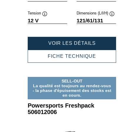
Tension
Dimensions (L/l/H)
Infobulle
Infobulle
12 V
121/61/131
POWERSPOR
VOIR LES DÉTAILS
FRESHPACK
505012006
POWERSPOR
FICHE TECHNIQUE
FRESHPACK
505012006
SELL-OUT
La qualité est toujours au rendez-vous
- la phase d'épuisement des stocks est
en cours.
Powersports Freshpack
506012006