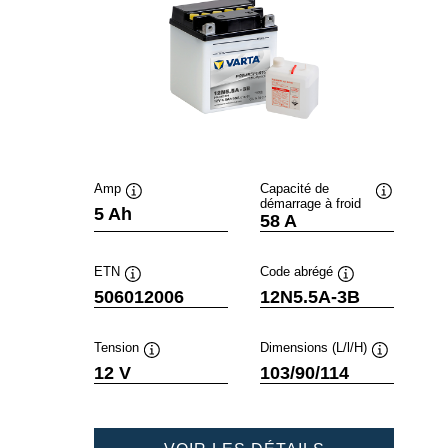
Amp
Capacité de
démarrage à froid
Infobulle
Infobulle
5 Ah
58 A
ETN
Code abrégé
Infobulle
Infobulle
506012006
12N5.5A-3B
Tension
Dimensions (L/l/H)
Infobulle
Infobulle
12 V
103/90/114