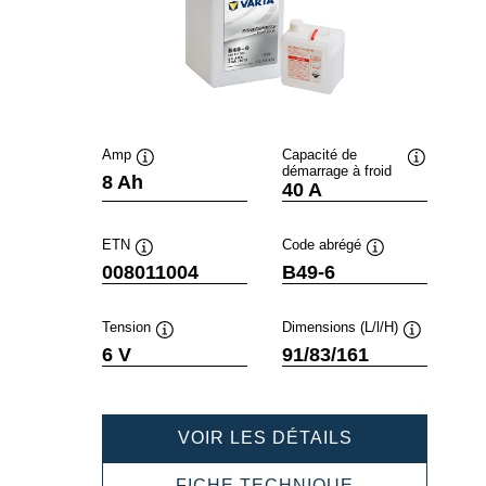
Amp
Capacité de
démarrage à froid
Infobulle
Infobulle
8 Ah
40 A
ETN
Code abrégé
Infobulle
Infobulle
008011004
B49-6
Tension
Dimensions (L/l/H)
Infobulle
Infobulle
6 V
91/83/161
POWERSPOR
VOIR LES DÉTAILS
FRESHPACK
008011004
POWERSPOR
FICHE TECHNIQUE