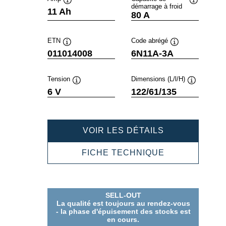
démarrage à froid
Infobulle
Infobulle
11 Ah
80 A
ETN
Code abrégé
Infobulle
Infobulle
011014008
6N11A-3A
Tension
Dimensions (L/l/H)
Infobulle
Infobulle
6 V
122/61/135
POWERSPOR
VOIR LES DÉTAILS
FRESHPACK
011014008
POWERSPOR
FICHE TECHNIQUE
FRESHPACK
011014008
SELL-OUT
La qualité est toujours au rendez-vous
- la phase d'épuisement des stocks est
en cours.