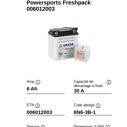
Powersports Freshpack
006012003
Amp
Capacité de
démarrage à froid
Infobulle
Infobulle
6 Ah
30 A
ETN
Code abrégé
Infobulle
Infobulle
006012003
6N6-3B-1
Tension
Dimensions (L/l/H)