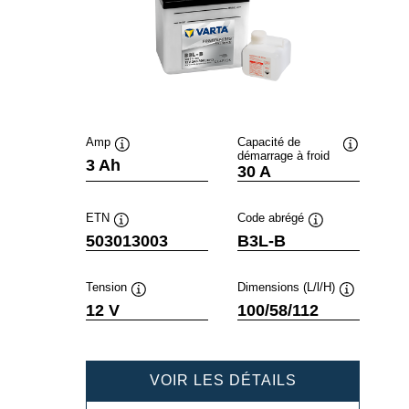
Amp
Capacité de
démarrage à froid
Infobulle
Infobulle
3 Ah
30 A
ETN
Code abrégé
Infobulle
Infobulle
503013003
B3L-B
Tension
Dimensions (L/l/H)
Infobulle
Infobulle
12 V
100/58/112
POWERSPOR
VOIR LES DÉTAILS
FRESHPACK