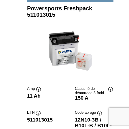
Powersports Freshpack
511013015
Amp
Capacité de
démarrage à froid
Infobulle
Infobulle
11 Ah
150 A
ETN
Code abrégé
Infobulle
Infobulle
511013015
12N10-3B /
B10L-B / B10L-