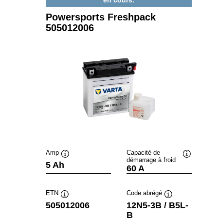
Powersports Freshpack
505012006
Amp
Capacité de
démarrage à froid
Infobulle
Infobulle
5 Ah
60 A
ETN
Code abrégé
Infobulle
Infobulle
505012006
12N5-3B / B5L-
B