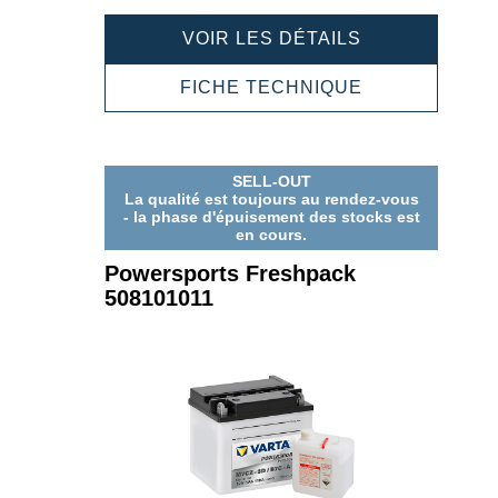
POWERSPOR
VOIR LES DÉTAILS
FRESHPACK
508013011
POWERSPOR
FICHE TECHNIQUE
FRESHPACK
508013011
SELL-OUT
La qualité est toujours au rendez-vous
- la phase d'épuisement des stocks est
en cours.
Powersports Freshpack
508101011