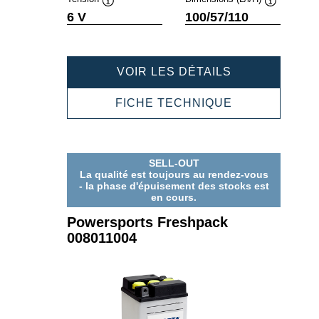
Infobulle
Infobulle
6 V
100/57/110
POWERSPOR
VOIR LES DÉTAILS
FRESHPACK
006012003
POWERSPOR
FICHE TECHNIQUE
FRESHPACK
006012003
SELL-OUT
La qualité est toujours au rendez-vous
- la phase d'épuisement des stocks est
en cours.
Powersports Freshpack
008011004