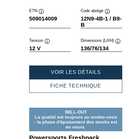
ETN
Code abrégé
Infobulle
Infobulle
509014009
12N9-4B-1 / B9-
B
Tension
Dimensions (L/l/H)
Infobulle
Infobulle
12 V
136/76/134
POWERSPOR
VOIR LES DÉTAILS
FRESHPACK
509014009
POWERSPOR
FICHE TECHNIQUE
FRESHPACK
509014009
SELL-OUT
La qualité est toujours au rendez-vous
- la phase d'épuisement des stocks est
en cours.
Powersports Freshpack