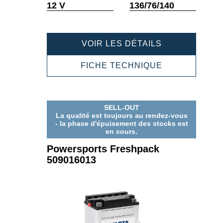
Infobulle
Infobulle
12 V
136/76/140
POWERSPOR
VOIR LES DÉTAILS
FRESHPACK
509015009
POWERSPOR
FICHE TECHNIQUE
FRESHPACK
509015009
SELL-OUT
La qualité est toujours au rendez-vous
- la phase d'épuisement des stocks est
en cours.
Powersports Freshpack
509016013