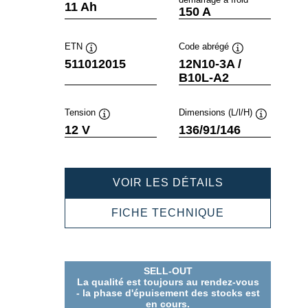
Infobulle
Infobulle
11 Ah
150 A
ETN
Code abrégé
Infobulle
Infobulle
511012015
12N10-3A /
B10L-A2
Tension
Dimensions (L/l/H)
Infobulle
Infobulle
12 V
136/91/146
POWERSPOR
VOIR LES DÉTAILS
FRESHPACK
511012015
POWERSPOR
FICHE TECHNIQUE
FRESHPACK
511012015
SELL-OUT
La qualité est toujours au rendez-vous
- la phase d'épuisement des stocks est
en cours.