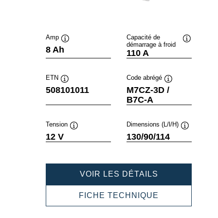
Amp
Capacité de
démarrage à froid
Infobulle
Infobulle
8 Ah
110 A
ETN
Code abrégé
Infobulle
Infobulle
508101011
M7CZ-3D /
B7C-A
Tension
Dimensions (L/l/H)
Infobulle
Infobulle
12 V
130/90/114
POWERSPOR
VOIR LES DÉTAILS
FRESHPACK
508101011
POWERSPOR
FICHE TECHNIQUE
FRESHPACK
508101011