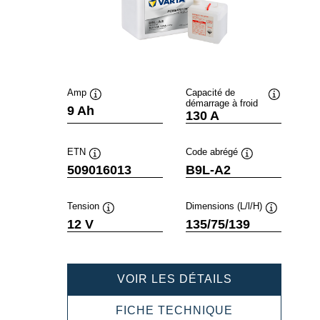
Amp
Capacité de
démarrage à froid
Infobulle
Infobulle
9 Ah
130 A
ETN
Code abrégé
Infobulle
Infobulle
509016013
B9L-A2
Tension
Dimensions (L/l/H)
Infobulle
Infobulle
12 V
135/75/139
POWERSPOR
VOIR LES DÉTAILS
FRESHPACK
509016013
POWERSPOR
FICHE TECHNIQUE