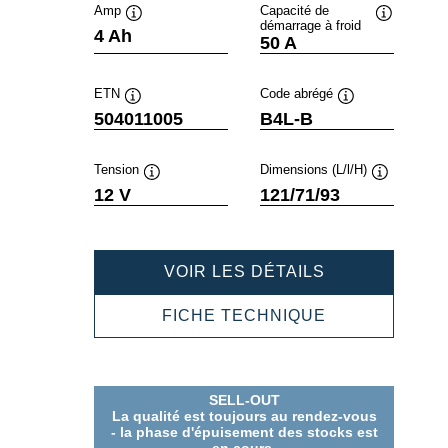
Amp
Capacité de
démarrage à froid
Infobulle
Infobulle
4 Ah
50 A
ETN
Code abrégé
Infobulle
Infobulle
504011005
B4L-B
Tension
Dimensions (L/l/H)
Infobulle
Infobulle
12 V
121/71/93
POWERSPOR
VOIR LES DÉTAILS
FRESHPACK
504011005
POWERSPOR
FICHE TECHNIQUE
FRESHPACK
504011005
SELL-OUT
La qualité est toujours au rendez-vous
- la phase d'épuisement des stocks est
en cours.