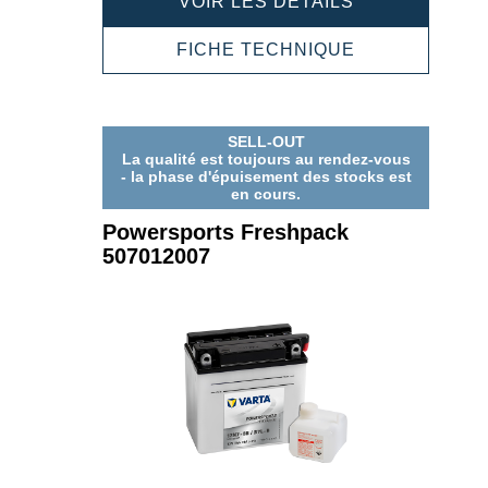
POWERSPOR
VOIR LES DÉTAILS
FRESHPACK
506012006
POWERSPOR
FICHE TECHNIQUE
FRESHPACK
506012006
SELL-OUT
La qualité est toujours au rendez-vous
- la phase d'épuisement des stocks est
en cours.
Powersports Freshpack
507012007