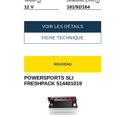
Tension
Dimensions (L/l/H)
Infobulle
Infobulle
12 V
181/92/164
POWERSPOR
VOIR LES DÉTAILS
SLI
FRESHPACK
POWERSPOR
FICHE TECHNIQUE
518015020
SLI
FRESHPACK
518015020
NOUVEAU
POWERSPORTS SLI
FRESHPACK 514401019