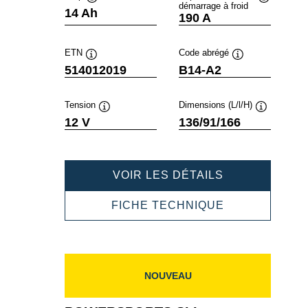
démarrage à froid
Infobulle
Infobulle
14 Ah
190 A
ETN
Code abrégé
Infobulle
Infobulle
514012019
B14-A2
Tension
Dimensions (L/l/H)
Infobulle
Infobulle
12 V
136/91/166
POWERSPOR
VOIR LES DÉTAILS
SLI
FRESHPACK
POWERSPOR
FICHE TECHNIQUE
514012019
SLI
FRESHPACK
514012019
NOUVEAU