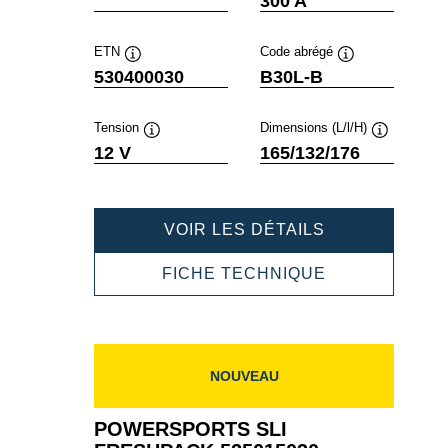
300 A
ETN
Code abrégé
Infobulle
Infobulle
530400030
B30L-B
Tension
Dimensions (L/l/H)
Infobulle
Infobulle
12 V
165/132/176
POWERSPOR
VOIR LES DÉTAILS
SLI
FRESHPACK
POWERSPOR
FICHE TECHNIQUE
530400030
SLI
FRESHPACK
530400030
NOUVEAU
POWERSPORTS SLI