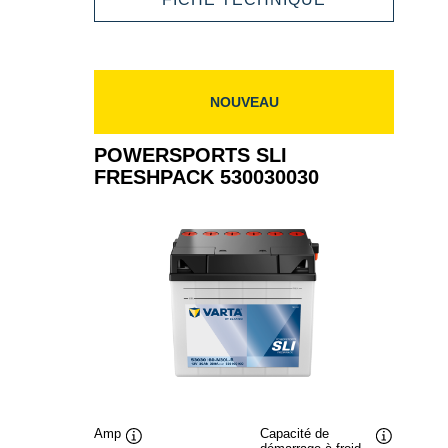
530034030
SLI
FRESHPACK
530034030
NOUVEAU
POWERSPORTS SLI
FRESHPACK 530030030
Amp
Capacité de