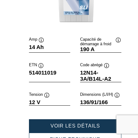
Amp
Capacité de
démarrage à froid
Infobulle
Infobulle
14 Ah
190 A
ETN
Code abrégé
Infobulle
Infobulle
514011019
12N14-
3A/B14L-A2
Tension
Dimensions (L/l/H)
Infobulle
Infobulle
12 V
136/91/166
POWERSPOR
VOIR LES DÉTAILS
SLI
FRESHPACK