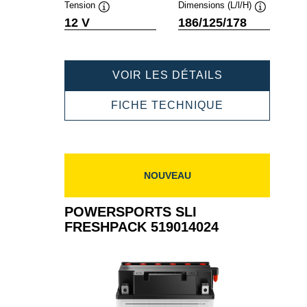
Tension
Dimensions (L/l/H)
Infobulle
Infobulle
12 V
186/125/178
POWERSPOR
VOIR LES DÉTAILS
SLI
FRESHPACK
POWERSPOR
FICHE TECHNIQUE
524100020
SLI
FRESHPACK
524100020
NOUVEAU
POWERSPORTS SLI
FRESHPACK 519014024