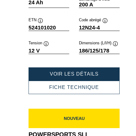
Infobulle
Infobulle
24 Ah
200 A
ETN
Code abrégé
Infobulle
Infobulle
524101020
12N24-4
Tension
Dimensions (L/l/H)
Infobulle
Infobulle
12 V
186/125/178
POWERSPOR
VOIR LES DÉTAILS
SLI
FRESHPACK
POWERSPOR
FICHE TECHNIQUE
524101020
SLI
FRESHPACK
524101020
NOUVEAU
POWERSPORTS SLI