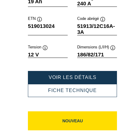
Infobulle
Infobulle
19 Ah
240 A
ETN
Code abrégé
Infobulle
Infobulle
519013024
51913/12C16A-
3A
Tension
Dimensions (L/l/H)
Infobulle
Infobulle
12 V
186/82/171
POWERSPOR
VOIR LES DÉTAILS
SLI
FRESHPACK
POWERSPOR
FICHE TECHNIQUE
519013024
SLI
FRESHPACK
519013024
NOUVEAU