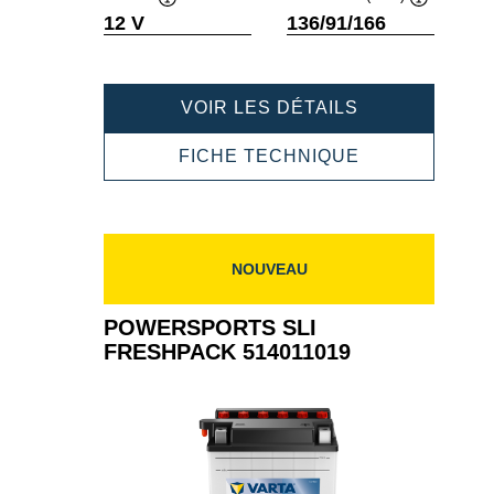
Infobulle
Infobulle
12 V
136/91/166
POWERSPOR
VOIR LES DÉTAILS
SLI
FRESHPACK
POWERSPOR
FICHE TECHNIQUE
514013019
SLI
FRESHPACK
514013019
NOUVEAU
POWERSPORTS SLI
FRESHPACK 514011019