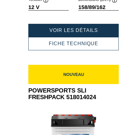
Infobulle
Infobulle
12 V
158/89/162
POWERSPOR
VOIR LES DÉTAILS
SLI
FRESHPACK
POWERSPOR
FICHE TECHNIQUE
516015020
SLI
FRESHPACK
516015020
NOUVEAU
POWERSPORTS SLI
FRESHPACK 518014024