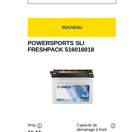
SLI
FRESHPACK
514401019
NOUVEAU
POWERSPORTS SLI
FRESHPACK 516016018
Amp
Capacité de
démarrage à froid
Infobulle
Infobulle