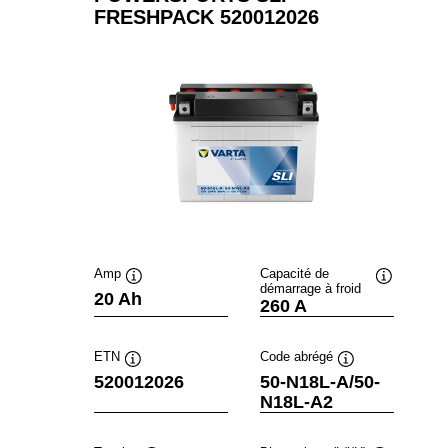
FRESHPACK 520012026
Amp
Capacité de
démarrage à froid
Infobulle
Infobulle
20 Ah
260 A
ETN
Code abrégé
Infobulle
Infobulle
520012026
50-N18L-A/50-
N18L-A2