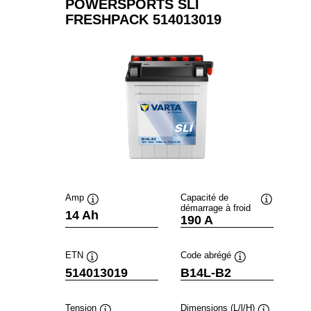
POWERSPORTS SLI
FRESHPACK 514013019
Amp
Capacité de
démarrage à froid
Infobulle
Infobulle
14 Ah
190 A
ETN
Code abrégé
Infobulle
Infobulle
514013019
B14L-B2
Tension
Dimensions (L/l/H)