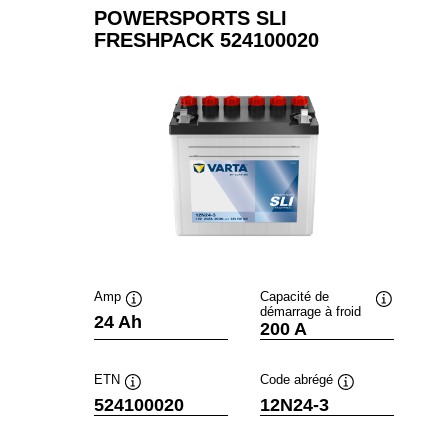
POWERSPORTS SLI
FRESHPACK 524100020
Amp
Capacité de
démarrage à froid
Infobulle
Infobulle
24 Ah
200 A
ETN
Code abrégé
Infobulle
Infobulle
524100020
12N24-3