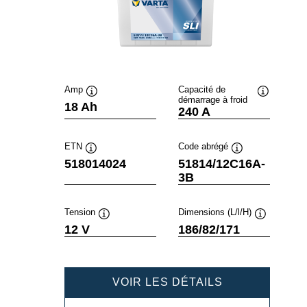
Amp
Capacité de
démarrage à froid
Infobulle
Infobulle
18 Ah
240 A
ETN
Code abrégé
Infobulle
Infobulle
518014024
51814/12C16A-
3B
Tension
Dimensions (L/l/H)
Infobulle
Infobulle
12 V
186/82/171
POWERSPOR
VOIR LES DÉTAILS
SLI
FRESHPACK