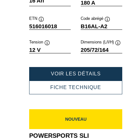
16 Ah
180 A
ETN
Code abrégé
Infobulle
Infobulle
516016018
B16AL-A2
Tension
Dimensions (L/l/H)
Infobulle
Infobulle
12 V
205/72/164
POWERSPOR
VOIR LES DÉTAILS
SLI
FRESHPACK
POWERSPOR
FICHE TECHNIQUE
516016018
SLI
FRESHPACK
516016018
NOUVEAU
POWERSPORTS SLI