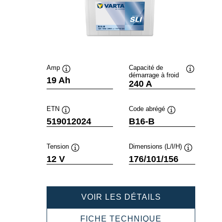
Amp
Capacité de
démarrage à froid
Infobulle
Infobulle
19 Ah
240 A
ETN
Code abrégé
Infobulle
Infobulle
519012024
B16-B
Tension
Dimensions (L/l/H)
Infobulle
Infobulle
12 V
176/101/156
POWERSPOR
VOIR LES DÉTAILS
SLI
FRESHPACK
POWERSPOR
FICHE TECHNIQUE