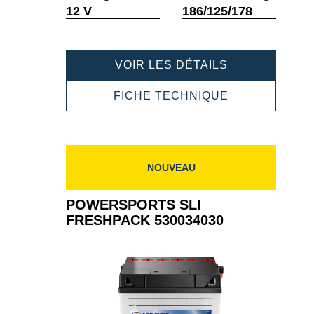
Infobulle
Infobulle
12 V
186/125/178
POWERSPOR
VOIR LES DÉTAILS
SLI
FRESHPACK
POWERSPOR
FICHE TECHNIQUE
525015030
SLI
FRESHPACK
525015030
NOUVEAU
POWERSPORTS SLI
FRESHPACK 530034030