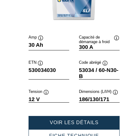
Amp
Capacité de
démarrage à froid
Infobulle
Infobulle
30 Ah
300 A
ETN
Code abrégé
Infobulle
Infobulle
530034030
53034 / 60-N30-
B
Tension
Dimensions (L/l/H)
Infobulle
Infobulle
12 V
186/130/171
POWERSPOR
VOIR LES DÉTAILS
SLI
FRESHPACK
POWERSPOR
FICHE TECHNIQUE