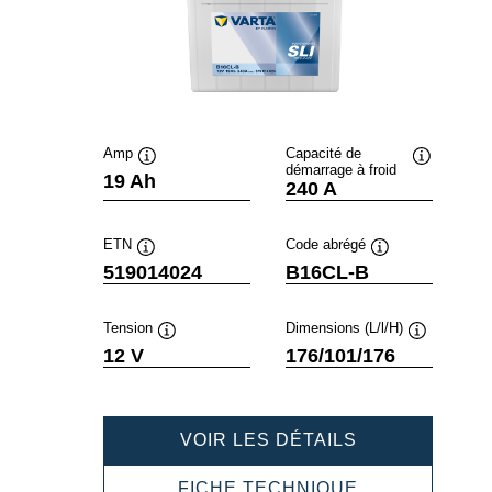
Amp
Capacité de
démarrage à froid
Infobulle
Infobulle
19 Ah
240 A
ETN
Code abrégé
Infobulle
Infobulle
519014024
B16CL-B
Tension
Dimensions (L/l/H)
Infobulle
Infobulle
12 V
176/101/176
POWERSPOR
VOIR LES DÉTAILS
SLI
FRESHPACK
POWERSPOR
FICHE TECHNIQUE