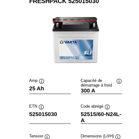
FRESHPACK 525015030
Amp
Capacité de
démarrage à froid
Infobulle
Infobulle
25 Ah
300 A
ETN
Code abrégé
Infobulle
Infobulle
525015030
52515/60-N24L-
A
Tension
Dimensions (L/l/H)