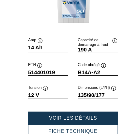
Amp
Capacité de
démarrage à froid
Infobulle
Infobulle
14 Ah
190 A
ETN
Code abrégé
Infobulle
Infobulle
514401019
B14A-A2
Tension
Dimensions (L/l/H)
Infobulle
Infobulle
12 V
135/90/177
POWERSPOR
VOIR LES DÉTAILS
SLI
FRESHPACK
POWERSPOR
FICHE TECHNIQUE
514401019