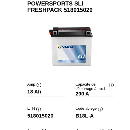
POWERSPORTS SLI
FRESHPACK 518015020
Amp
Capacité de
démarrage à froid
Infobulle
Infobulle
18 Ah
200 A
ETN
Code abrégé
Infobulle
Infobulle
518015020
B18L-A