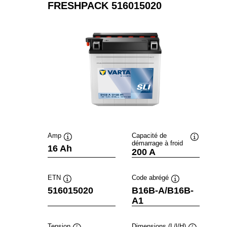
FRESHPACK 516015020
Amp
Capacité de
démarrage à froid
Infobulle
Infobulle
16 Ah
200 A
ETN
Code abrégé
Infobulle
Infobulle
516015020
B16B-A/B16B-
A1
Tension
Dimensions (L/l/H)