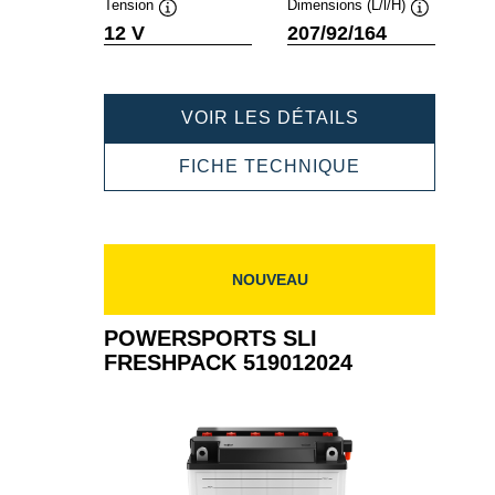
Tension
Dimensions (L/l/H)
Infobulle
Infobulle
12 V
207/92/164
POWERSPOR
VOIR LES DÉTAILS
SLI
FRESHPACK
POWERSPOR
FICHE TECHNIQUE
520012026
SLI
FRESHPACK
520012026
NOUVEAU
POWERSPORTS SLI
FRESHPACK 519012024