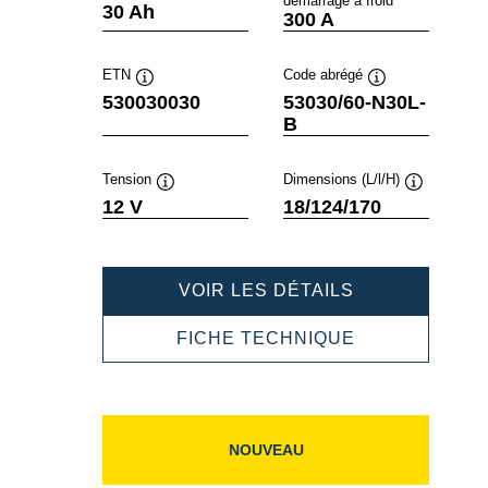
démarrage à froid
Infobulle
Infobulle
30 Ah
300 A
ETN
Code abrégé
Infobulle
Infobulle
530030030
53030/60-N30L-
B
Tension
Dimensions (L/l/H)
Infobulle
Infobulle
12 V
18/124/170
POWERSPOR
VOIR LES DÉTAILS
SLI
FRESHPACK
POWERSPOR
FICHE TECHNIQUE
530030030
SLI
FRESHPACK
530030030
NOUVEAU