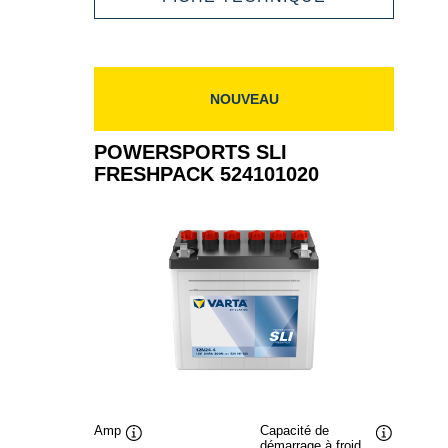
519014024
SLI
FRESHPACK
519014024
NOUVEAU
POWERSPORTS SLI
FRESHPACK 524101020
Amp
Capacité de
démarrage à froid