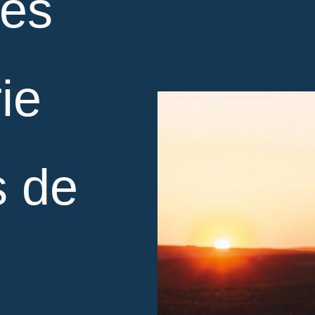
es
ie
s de