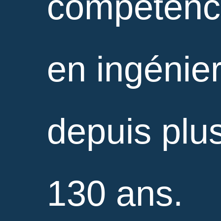
compétenc
en ingénier
depuis plu
130 ans.