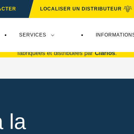
ACTER
LOCALISER UN DISTRIBUTEUR
SERVICES
INFORMATION
rta AG
n'ont aucune incidence sur
VARTA Automo
fabriquées et distribuées par
Clarios
.
 la