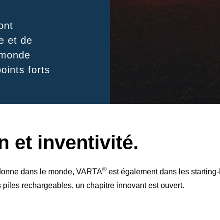
ont
e et de
 monde
oints forts
 et inventivité.
®
la donne dans le monde, VARTA
est également dans les starting
s piles
rechargeables, un chapitre innovant est ouvert.