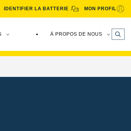
IDENTIFIER LA BATTERIE
MON PROFIL
Search
S
À PROPOS DE NOUS
tive
. Les batteries
VARTA Automotive
sont