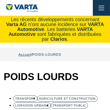
Togg
navi
Les récents développements concernant
Varta AG
n'ont aucune incidence sur
VARTA
Automotive
. Les batteries
VARTA
Automotive
sont fabriquées et distribuées
par
Clarios
.
Accueil
POIDS-LOURDS
POIDS LOURDS
TRANSPORT
AGRICULTURE ET CONSTRUCTION
LIVRAISON URBAINE
TRANSPORT PUBLIC