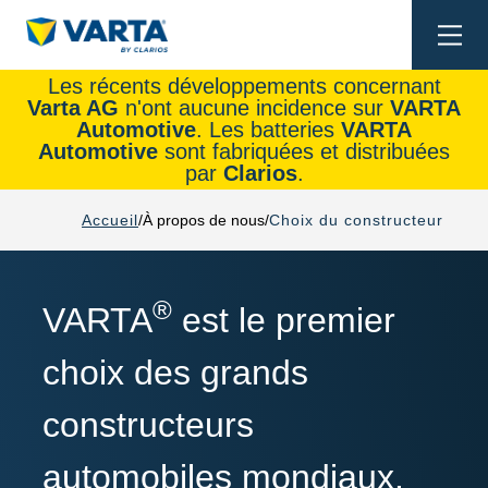
Togg
navi
Les récents développements concernant
Varta AG
n'ont aucune incidence sur
VARTA
Automotive
. Les batteries
VARTA
Automotive
sont fabriquées et distribuées
par
Clarios
.
Accueil
À propos de nous
Choix du constructeur
®
VARTA
est le premier
choix des grands
constructeurs
automobiles mondiaux.