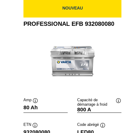
NOUVEAU
PROFESSIONAL EFB 932080080
Amp
Capacité de
démarrage à froid
Infobulle
Infobulle
80 Ah
800 A
ETN
Code abrégé
Infobulle
Infobulle
932080080
LED80