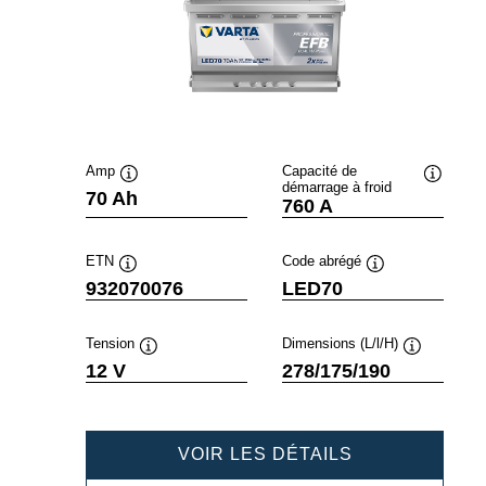
Amp
Capacité de
démarrage à froid
Infobulle
Infobulle
70 Ah
760 A
ETN
Code abrégé
Infobulle
Infobulle
932070076
LED70
Tension
Dimensions (L/l/H)
Infobulle
Infobulle
12 V
278/175/190
PROFESSION
VOIR LES DÉTAILS
EFB