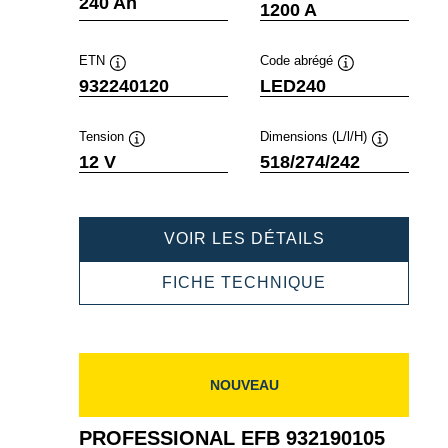
240 Ah
1200 A
ETN
Code abrégé
Infobulle
Infobulle
932240120
LED240
Tension
Dimensions (L/l/H)
Infobulle
Infobulle
12 V
518/274/242
PROFESSION
VOIR LES DÉTAILS
EFB
932240120
PROFESSION
FICHE TECHNIQUE
EFB
932240120
NOUVEAU
PROFESSIONAL EFB 932190105