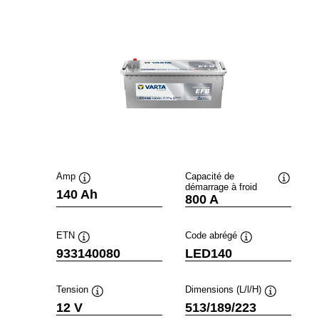
Amp
Capacité de
démarrage à froid
Infobulle
Infobulle
140 Ah
800 A
ETN
Code abrégé
Infobulle
Infobulle
933140080
LED140
Tension
Dimensions (L/l/H)
Infobulle
Infobulle
12 V
513/189/223