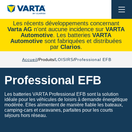
Togg
navi
Les récents développements concernant
Varta AG
n'ont aucune incidence sur
VARTA
Automotive
. Les batteries
VARTA
Automotive
sont fabriquées et distribuées
par
Clarios
.
Accueil
Produits
LOISIRS
Professional EFB
Professional EFB
Les batteries VARTA Professional EFB sont la solution
idéale pour les véhicules de loisirs à demande énergétique
modérée. Elles alimentent de manière fiable les bateaux,
camping-cars et caravanes, parfaites pour les courts
séjours hors réseau.