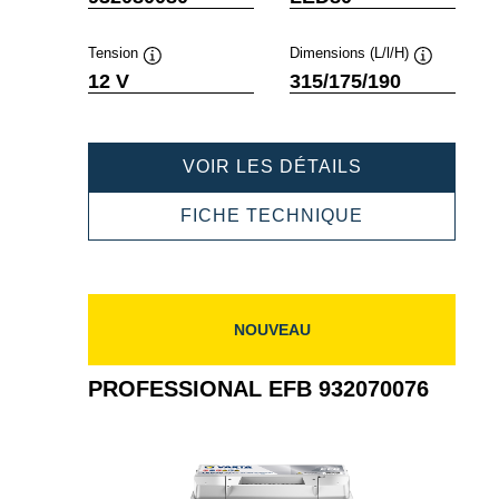
Tension
Dimensions (L/l/H)
Infobulle
Infobulle
12 V
315/175/190
PROFESSION
VOIR LES DÉTAILS
EFB
932080080
PROFESSION
FICHE TECHNIQUE
EFB
932080080
NOUVEAU
PROFESSIONAL EFB 932070076