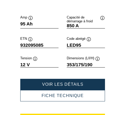
Amp
Capacité de
démarrage à froid
Infobulle
Infobulle
95 Ah
850 A
ETN
Code abrégé
Infobulle
Infobulle
932095085
LED95
Tension
Dimensions (L/l/H)
Infobulle
Infobulle
12 V
353/175/190
PROFESSION
VOIR LES DÉTAILS
EFB
932095085
PROFESSION
FICHE TECHNIQUE
EFB
932095085