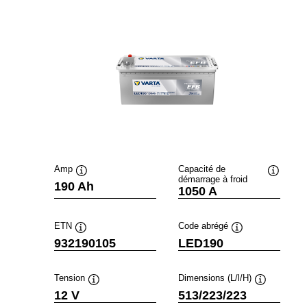
Amp
Capacité de
démarrage à froid
Infobulle
Infobulle
190 Ah
1050 A
ETN
Code abrégé
Infobulle
Infobulle
932190105
LED190
Tension
Dimensions (L/l/H)
Infobulle
Infobulle
12 V
513/223/223