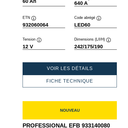
Infobulle
Infobulle
60 Ah
640 A
ETN
Code abrégé
Infobulle
Infobulle
932060064
LED60
Tension
Dimensions (L/l/H)
Infobulle
Infobulle
12 V
242/175/190
PROFESSION
VOIR LES DÉTAILS
EFB
932060064
PROFESSION
FICHE TECHNIQUE
EFB
932060064
NOUVEAU
PROFESSIONAL EFB 933140080