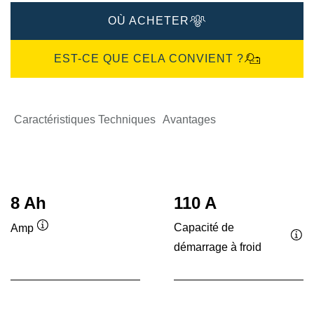
OÙ ACHETER
EST-CE QUE CELA CONVIENT ?
Caractéristiques Techniques
Avantages
8 Ah
110 A
Capacité de
Amp
Infobulle
démarrage à froid
Inf