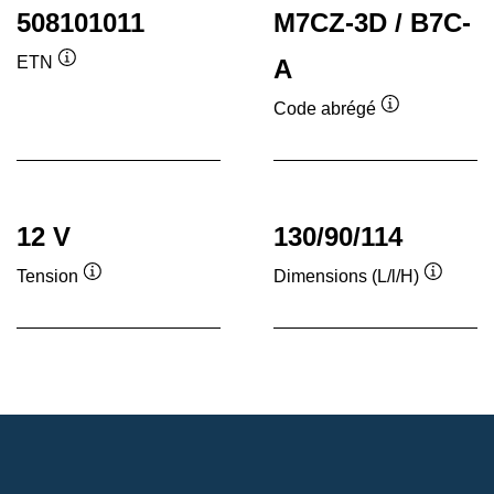
508101011
M7CZ-3D / B7C-
ETN
A
Infobulle
Code abrégé
Infobulle
12 V
130/90/114
Tension
Dimensions (L/l/H)
Infobulle
Infobull