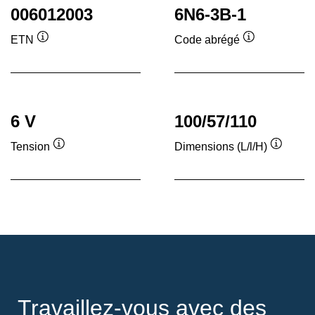
006012003
6N6-3B-1
ETN
Code abrégé
Infobulle
Infobulle
6 V
100/57/110
Tension
Dimensions (L/l/H)
Infobulle
Infobull
Travaillez-vous avec des