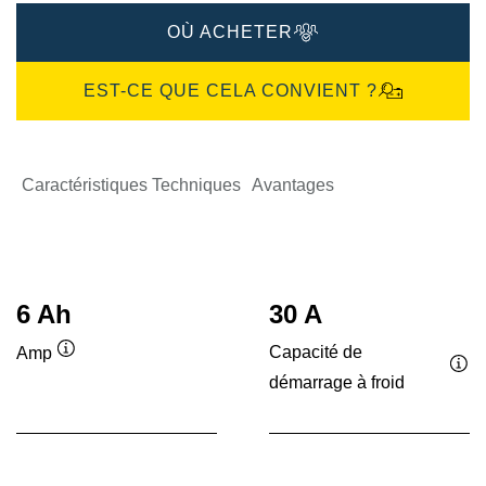
OÙ ACHETER
EST-CE QUE CELA CONVIENT ?
Caractéristiques Techniques
Avantages
6 Ah
30 A
Capacité de
Amp
Infobulle
démarrage à froid
Inf