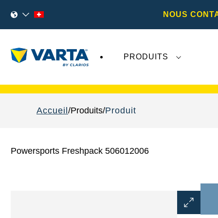
NOUS CONT
PRODUITS
Les récents développements concernant
Va
Accueil
Produits
Produit
Powersports Freshpack 506012006
Ouvrir
la