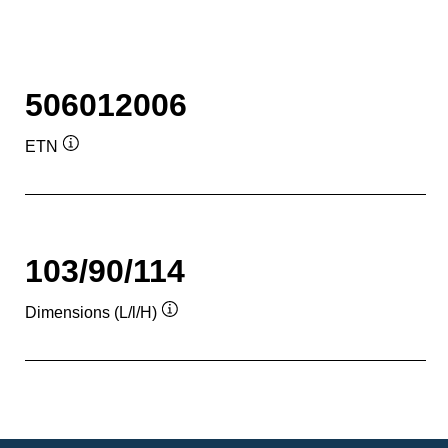
506012006
ETN
Infobulle
103/90/114
Dimensions (L/l/H)
Infobulle