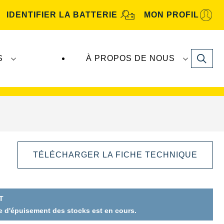
IDENTIFIER LA BATTERIE
MON PROFIL
Search
S
À PROPOS DE NOUS
tive
. Les batteries
VARTA Automotive
sont
TÉLÉCHARGER LA FICHE TECHNIQUE
T
se d'épuisement des stocks est en cours.