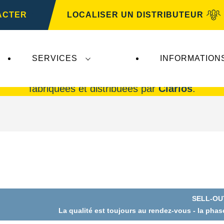
ACTER
LOCALISER UN DISTRIBUTEUR
SERVICES
INFORMATION
rta AG
n'ont aucune incidence sur
VARTA Automo
fabriquées et distribuées par
Clarios
.
SELL-OU
La qualité est toujours au rendez-vous - la pha