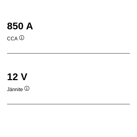
850 A
CCA
Työkaluvihje
12 V
Jännite
Työkaluvihje