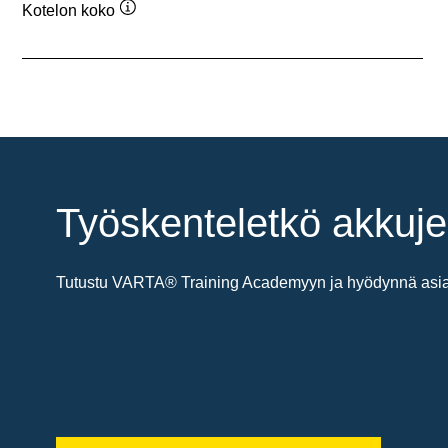
Kotelon koko
Työkaluvihje
Työskenteletkö akkuje
Tutustu VARTA® Training Academyyn ja hyödynnä asiant