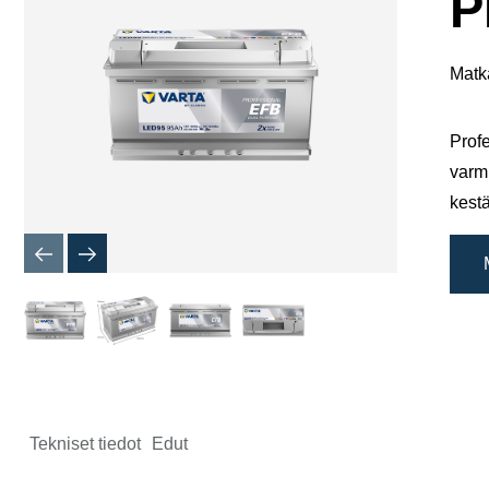
P
Matka
Profe
varmi
kestä
Tekniset tiedot
Edut