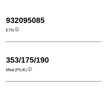
932095085
ETN
Työkaluvihje
353/175/190
Mitat (P/L/K)
Työkaluvihje