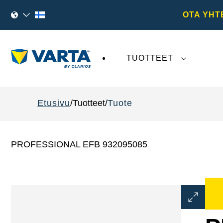
OTA YHT
TUOTTEET
VARTA AG
:tä koskeva viimeaikainen kehi
Etusivu
Tuotteet
Tuote
PROFESSIONAL EFB 932095085
Avaa
kuvaikku