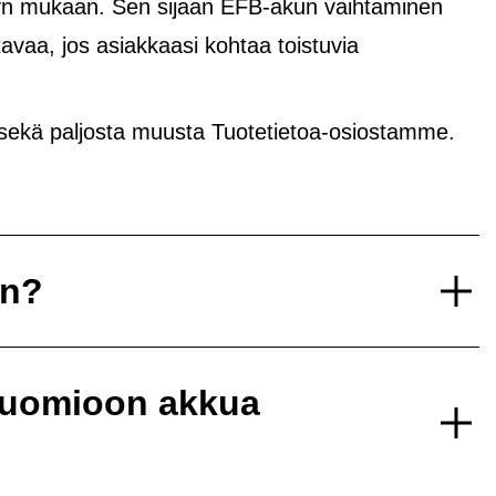
yvyn mukaan. Sen sijaan EFB-akun vaihtaminen
avaa, jos asiakkaasi kohtaa toistuvia
 sekä paljosta muusta Tuotetietoa-osiostamme.
un?
 huomioon akkua