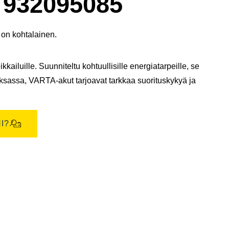
932095085
 on kohtalainen.
kailuille. Suunniteltu kohtuullisille energiatarpeille, se
aksassa, VARTA-akut tarjoavat tarkkaa suorituskykyä ja
I?