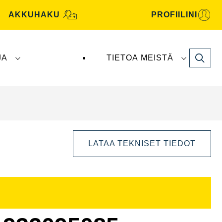
AKKUHAKU
PROFIILINI
Search
JA
TIETOA MEISTÄ
tive -akut valmistaa ja toimittaa
Clarios
.
LATAA TEKNISET TIEDOT
Avaa
kuvaikkuna