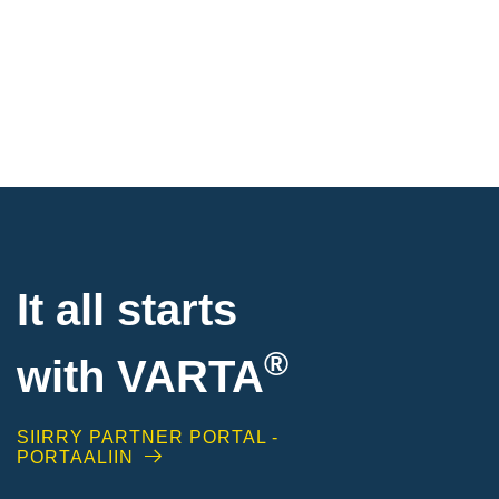
It all starts
®
with
VARTA
SIIRRY PARTNER PORTAL -
PORTAALIIN