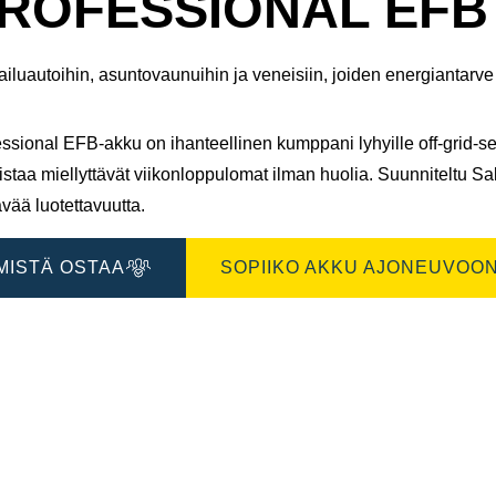
ROFESSIONAL EFB 
iluautoihin, asuntovaunuihin ja veneisiin, joiden energiantarve
ssional EFB-akku on ihanteellinen kumppani lyhyille off-grid-seik
staa miellyttävät viikonloppulomat ilman huolia.​ Suunniteltu S
vää luotettavuutta.
MISTÄ OSTAA
SOPIIKO AKKU AJONEUVOON