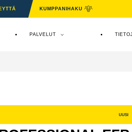
EYTTÄ
KUMPPANIHAKU
PALVELUT
TIETO
tys ei vaikuta
VARTA Automotiveen
. VARTA Automo
UUSI
Avaa
na
kuvaikkuna