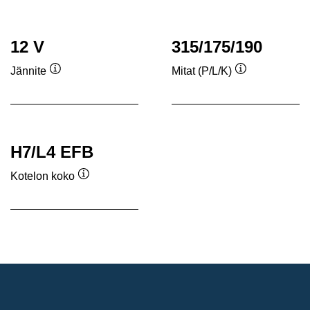
12 V
315/175/190
Jännite
Mitat (P/L/K)
Työkaluvihje
Työkaluvihje
H7/L4 EFB
Kotelon koko
Työkaluvihje