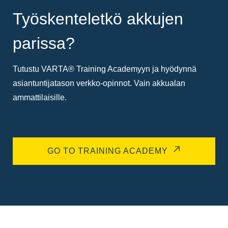
Työskenteletkö akkujen
parissa?
Tutustu VARTA® Training Academyyn ja hyödynnä
asiantuntijatason verkko-opinnot. Vain akkualan
ammattilaisille.
GO TO TRAINING ACADEMY