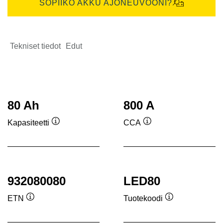
SOPIIKO AKKU AJONEUVOONI?
Tekniset tiedot
Edut
80 Ah
800 A
Kapasiteetti
CCA
Työkaluvihje
Työkaluvihje
932080080
LED80
ETN
Tuotekoodi
Työkaluvihje
Työkaluvihje