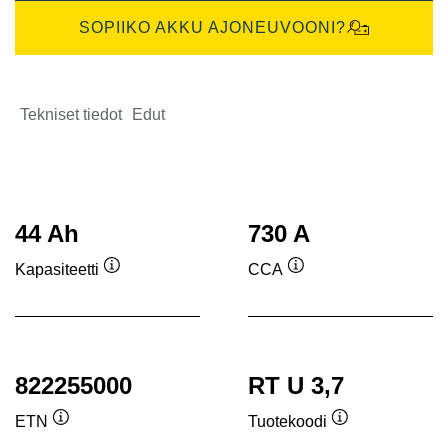
SOPIIKO AKKU AJONEUVOONI?
Tekniset tiedot
Edut
44 Ah
730 A
Kapasiteetti
CCA
Työkaluvihje
Työkaluvihje
822255000
RT U 3,7
ETN
Tuotekoodi
Työkaluvihje
Työkaluvihje