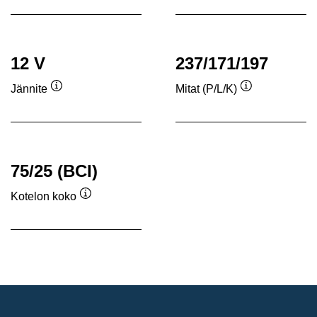
12 V
237/171/197
Jännite
Mitat (P/L/K)
Työkaluvihje
Työkaluvihje
75/25 (BCI)
Kotelon koko
Työkaluvihje