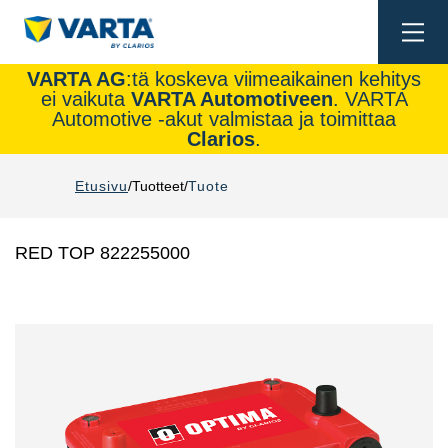
Togg
navi
VARTA AG
:tä koskeva viimeaikainen kehitys
ei vaikuta
VARTA Automotiveen
. VARTA
Automotive -akut valmistaa ja toimittaa
Clarios
.
Etusivu
Tuotteet
Tuote
RED TOP 822255000