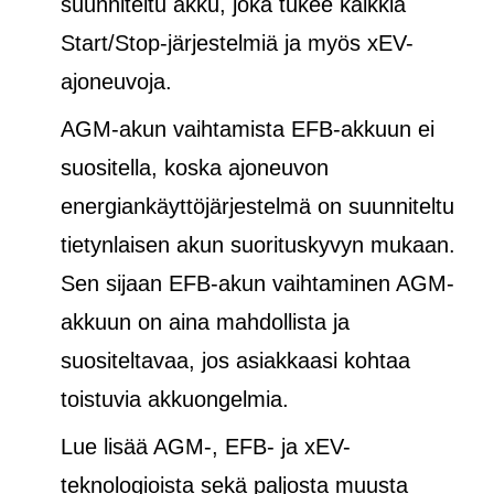
suunniteltu akku, joka tukee kaikkia
Start/Stop-järjestelmiä ja
myös
xEV-
ajoneuvoja.
AGM-akun vaihtamista EFB-akkuun ei
suositella, koska ajoneuvon
energiankäyttöjärjestelmä on suunniteltu
tietynlaisen akun suorituskyvyn mukaan.
Sen sijaan EFB-akun vaihtaminen AGM-
akkuun on aina mahdollista ja
suositeltavaa, jos asiakkaasi kohtaa
toistuvia akkuongelmia.
Lue lisää AGM-, EFB- ja xEV-
teknologioista sekä paljosta muusta