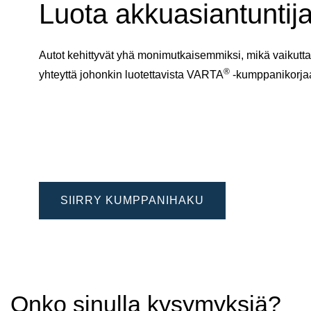
Luota akkuasiantuntija
Autot kehittyvät yhä monimutkaisemmiksi, mikä vaikuttaa
®
yhteyttä johonkin luotettavista VARTA
-kumppanikorj
SIIRRY KUMPPANIHAKU
Onko sinulla kysymyksiä?