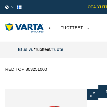
OTA YHT
TUOTTEET
VARTA AG
:tä koskeva viimeaikainen kehi
Etusivu
Tuotteet
Tuote
RED TOP 803251000
Avaa
kuvaikku