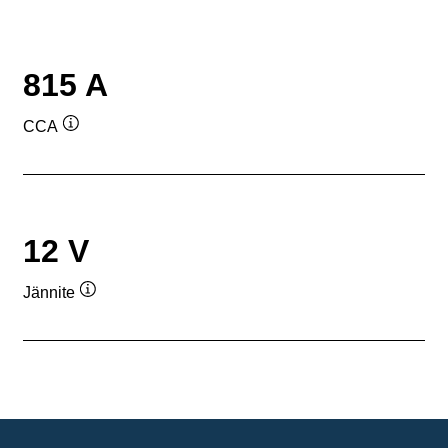
815 A
CCA
Työkaluvihje
12 V
Jännite
Työkaluvihje