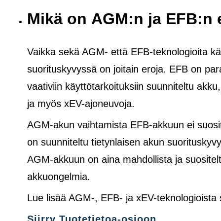
Mikä on AGM:n ja EFB:n 
Vaikka sekä AGM- että EFB-teknologioita käy
suorituskyvyssä on joitain eroja. EFB on pa
vaativiin käyttötarkoituksiin suunniteltu akku
ja
myös
xEV-ajoneuvoja.
AGM-akun vaihtamista EFB-akkuun ei suosite
on suunniteltu tietynlaisen akun suoritusk
AGM-akkuun on aina mahdollista ja suositelt
akkuongelmia.
Lue lisää AGM-, EFB- ja xEV-teknologioista
Siirry Tuotetietoa-osioon