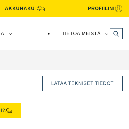
AKKUHAKU
PROFIILINI
Search
JA
TIETOA MEISTÄ
tive -akut valmistaa ja toimittaa
Clarios
.
LATAA TEKNISET TIEDOT
I?
Avaa
kuvaikkuna