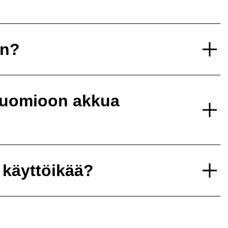
un?
 huomioon akkua
 käyttöikää?