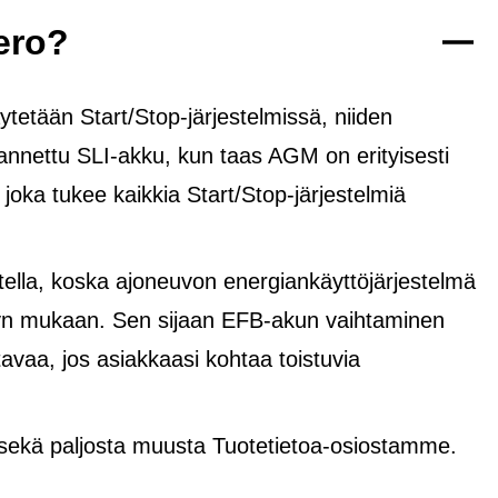
ero?
tetään Start/Stop-järjestelmissä, niiden
rannettu SLI-akku, kun taas AGM on erityisesti
, joka tukee kaikkia Start/Stop-järjestelmiä
lla, koska ajoneuvon energiankäyttöjärjestelmä
yvyn mukaan. Sen sijaan EFB-akun vaihtaminen
avaa, jos asiakkaasi kohtaa toistuvia
 sekä paljosta muusta Tuotetietoa-osiostamme.