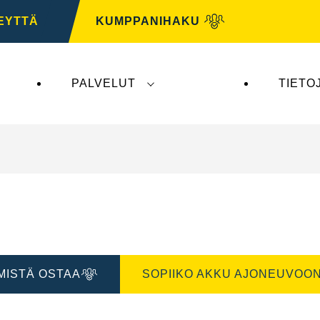
EYTTÄ
KUMPPANIHAKU
PALVELUT
TIETO
tys ei vaikuta
VARTA Automotiveen
. VARTA Automo
MISTÄ OSTAA
SOPIIKO AKKU AJONEUVOON
Avaa
na
kuvaikkuna