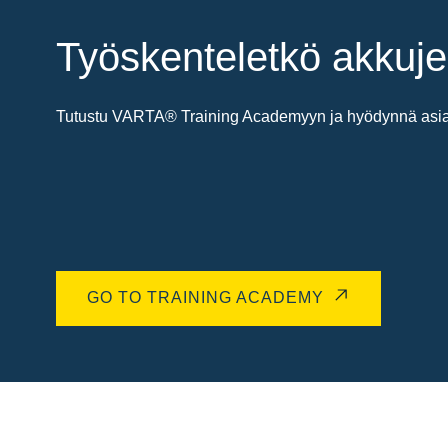
Työskenteletkö akkuje
Tutustu VARTA® Training Academyyn ja hyödynnä asiant
GO TO TRAINING ACADEMY