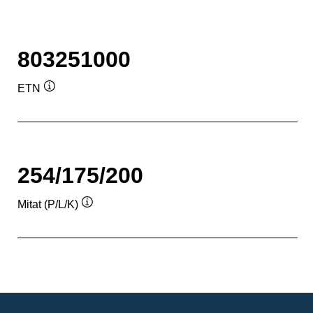
803251000
ETN
Työkaluvihje
254/175/200
Mitat (P/L/K)
Työkaluvihje