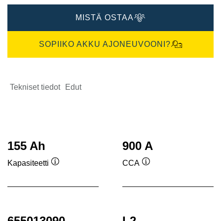
MISTÄ OSTAA
SOPIIKO AKKU AJONEUVOONI?
Tekniset tiedot
Edut
155 Ah
900 A
Kapasiteetti
CCA
Työkaluvihje
Työkaluvihje
655013090
L2