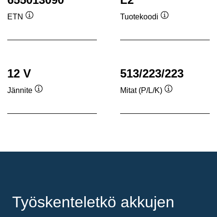
ETN
Tuotekoodi
Työkaluvihje
Työkaluvihje
12 V
513/223/223
Jännite
Mitat (P/L/K)
Työkaluvihje
Työkaluvihje
Työskenteletkö akkujen