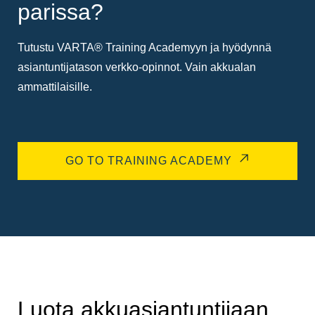
parissa?
Tutustu VARTA® Training Academyyn ja hyödynnä
asiantuntijatason verkko-opinnot. Vain akkualan
ammattilaisille.
GO TO TRAINING ACADEMY
Luota akkuasiantuntijaan