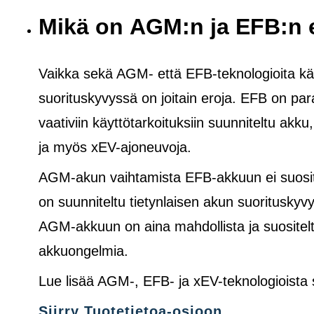
Mikä on AGM:n ja EFB:n 
Vaikka sekä AGM- että EFB-teknologioita käy
suorituskyvyssä on joitain eroja. EFB on pa
vaativiin käyttötarkoituksiin suunniteltu akku
ja
myös
xEV-ajoneuvoja.
AGM-akun vaihtamista EFB-akkuun ei suosite
on suunniteltu tietynlaisen akun suoritusk
AGM-akkuun on aina mahdollista ja suositelt
akkuongelmia.
Lue lisää AGM-, EFB- ja xEV-teknologioista
Siirry Tuotetietoa-osioon