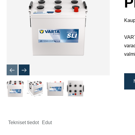
P
Kaup
VARTA
vara
valmi
Tekniset tiedot
Edut