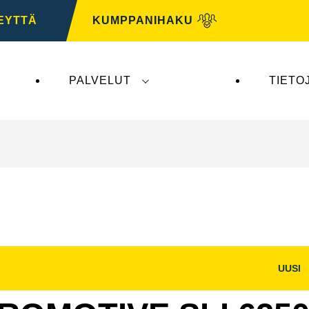
EYTTÄ
KUMPPANIHAKU
PALVELUT
TIETO
tys ei vaikuta
VARTA Automotiveen
. VARTA Automo
UUSI
Avaa
na
kuvaikkuna