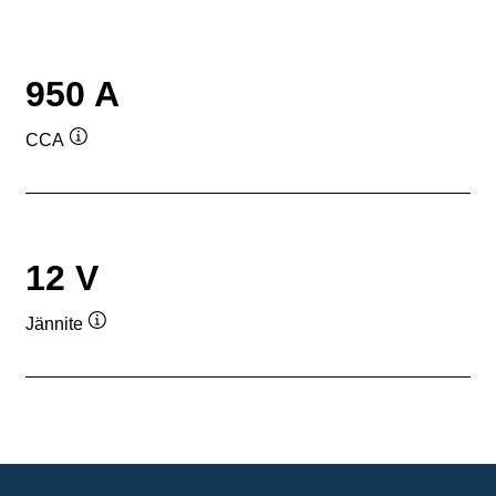
950 A
CCA
Työkaluvihje
12 V
Jännite
Työkaluvihje