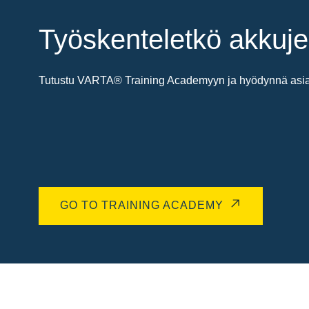
Työskenteletkö akkuje
Tutustu VARTA® Training Academyyn ja hyödynnä asiant
GO TO TRAINING ACADEMY