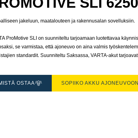
ROMOTIVE SLI 6250
alliseen jakeluun, maatalouteen ja rakennusalan sovelluksiin.
 ProMotive SLI on suunniteltu tarjoamaan luotettavaa käynnisty
osaksi, se varmistaa, että ajoneuvo on aina valmis työskentele
stajien standardit. Suunniteltu Saksassa, VARTA-akut tarjoavat 
MISTÄ OSTAA
SOPIIKO AKKU AJONEUVOON