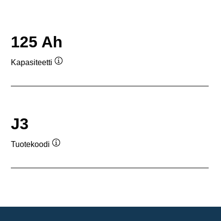
125 Ah
Kapasiteetti
Työkaluvihje
J3
Tuotekoodi
Työkaluvihje