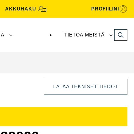
AKKUHAKU
PROFIILINI
Search
JA
TIETOA MEISTÄ
tive -akut valmistaa ja toimittaa
Clarios
.
LATAA TEKNISET TIEDOT
Avaa
kuvaikkuna