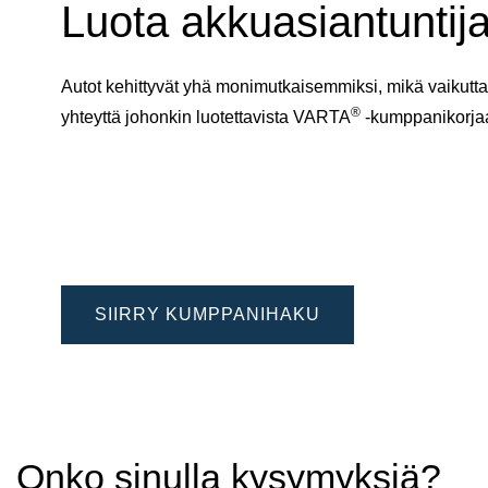
Luota akkuasiantuntija
Autot kehittyvät yhä monimutkaisemmiksi, mikä vaikuttaa
®
yhteyttä johonkin luotettavista VARTA
-kumppanikorj
SIIRRY KUMPPANIHAKU
Onko sinulla kysymyksiä?