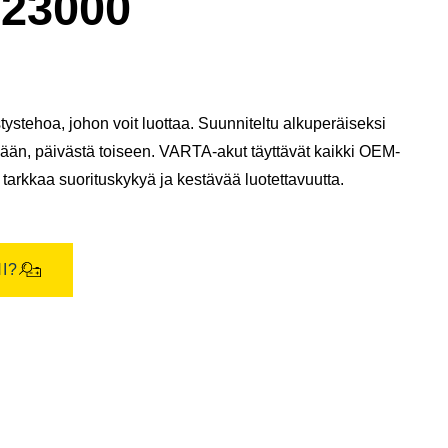
23000
stehoa, johon voit luottaa. Suunniteltu alkuperäiseksi
mään, päivästä toiseen. VARTA-akut täyttävät kaikki OEM-
tarkkaa suorituskykyä ja kestävää luotettavuutta.
I?