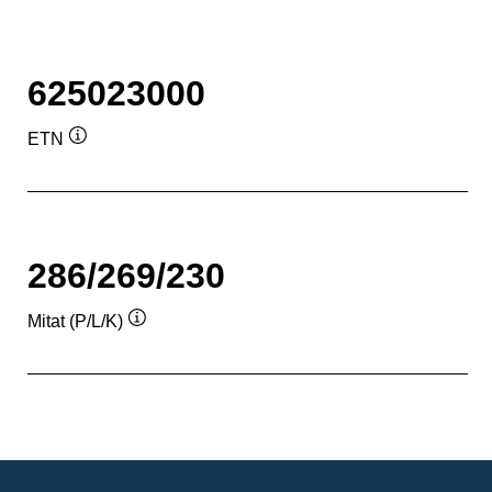
625023000
ETN
Työkaluvihje
286/269/230
Mitat (P/L/K)
Työkaluvihje