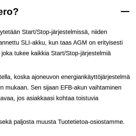
ero?
tetään Start/Stop-järjestelmissä, niiden
rannettu SLI-akku, kun taas AGM on erityisesti
, joka tukee kaikkia Start/Stop-järjestelmiä
lla, koska ajoneuvon energiankäyttöjärjestelmä
yvyn mukaan. Sen sijaan EFB-akun vaihtaminen
avaa, jos asiakkaasi kohtaa toistuvia
 sekä paljosta muusta Tuotetietoa-osiostamme.