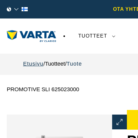
OTA YHT
TUOTTEET
VARTA AG
:tä koskeva viimeaikainen kehi
Etusivu
Tuotteet
Tuote
PROMOTIVE SLI 625023000
Avaa
kuvaikku