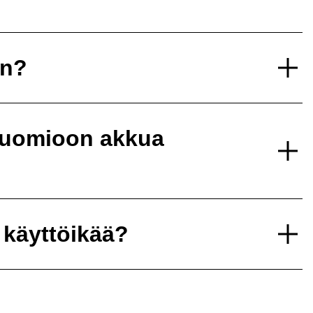
un?
 huomioon akkua
 käyttöikää?