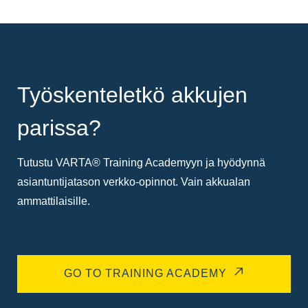
Työskenteletkö akkujen
parissa?
Tutustu VARTA® Training Academyyn ja hyödynnä
asiantuntijatason verkko-opinnot. Vain akkualan
ammattilaisille.
GO TO TRAINING ACADEMY