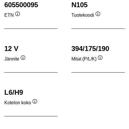
605500095
N105
ETN
Tuotekoodi
Työkaluvihje
Työkaluvihje
12 V
394/175/190
Jännite
Mitat (P/L/K)
Työkaluvihje
Työkaluvihje
L6/H9
Kotelon koko
Työkaluvihje