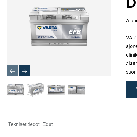
D
Ajone
VARTA
ajone
elini
akut 
suori
Tekniset tiedot
Edut