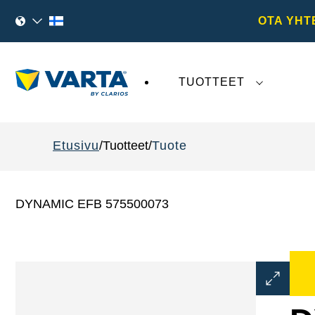
OTA YHT
TUOTTEET
VARTA AG
:tä koskeva viimeaikainen kehi
Etusivu
Tuotteet
Tuote
DYNAMIC EFB 575500073
Avaa
kuvaikku