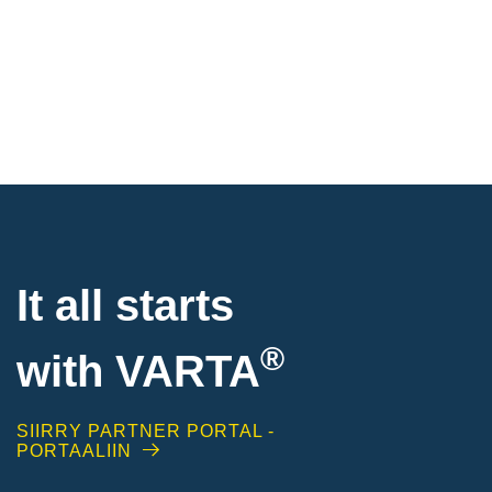
It all starts
®
with
VARTA
SIIRRY PARTNER PORTAL -
PORTAALIIN