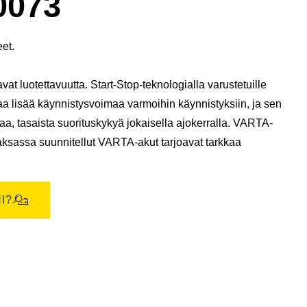
0073
eet.
at luotettavuutta. Start-Stop-teknologialla varustetuille
oaa lisää käynnistysvoimaa varmoihin käynnistyksiin, ja sen
vaa, tasaista suorituskykyä jokaisella ajokerralla. VARTA-
Saksassa suunnitellut VARTA-akut tarjoavat tarkkaa
I?