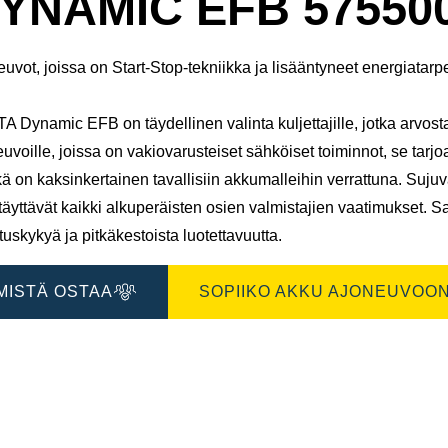
YNAMIC EFB 57550
uvot, joissa on Start-Stop-tekniikka ja lisääntyneet energiatarp
 Dynamic EFB on täydellinen valinta kuljettajille, jotka arvostav
uvoille, joissa on vakiovarusteiset sähköiset toiminnot, se tarj
kä on kaksinkertainen tavallisiin akkumalleihin verrattuna. Suju
täyttävät kaikki alkuperäisten osien valmistajien vaatimukset. 
tuskykyä ja pitkäkestoista luotettavuutta.
MISTÄ OSTAA
SOPIIKO AKKU AJONEUVOON