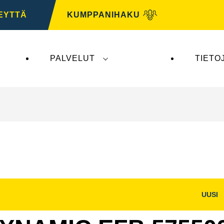
EYTTÄ
KUMPPANIHAKU
PALVELUT
TIETO
tys ei vaikuta
VARTA Automotiveen
. VARTA Automo
UUSI
Avaa
na
kuvaikkuna