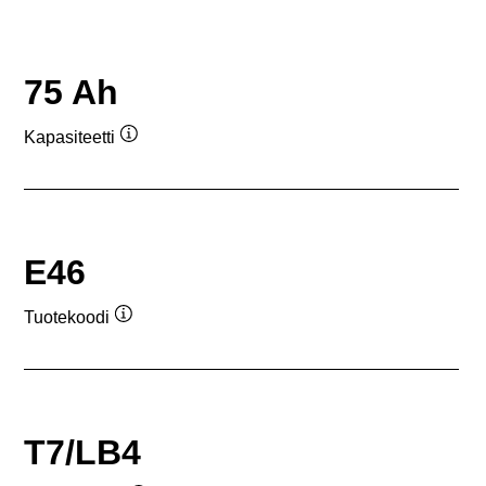
75 Ah
Kapasiteetti
Työkaluvihje
E46
Tuotekoodi
Työkaluvihje
T7/LB4