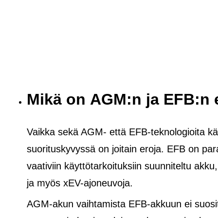
Mikä on AGM:n ja EFB:n 
Vaikka sekä AGM- että EFB-teknologioita käy
suorituskyvyssä on joitain eroja. EFB on pa
vaativiin käyttötarkoituksiin suunniteltu akku
ja
myös
xEV-ajoneuvoja.
AGM-akun vaihtamista EFB-akkuun ei suosite