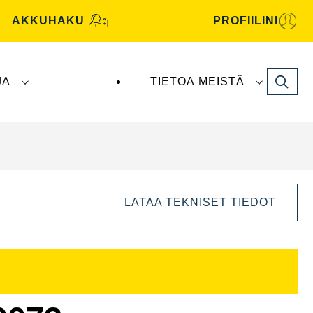
AKKUHAKU
PROFIILINI
Search
JA
TIETOA MEISTÄ
tive -akut valmistaa ja toimittaa
Clarios
.
LATAA TEKNISET TIEDOT
Avaa
kuvaikkuna