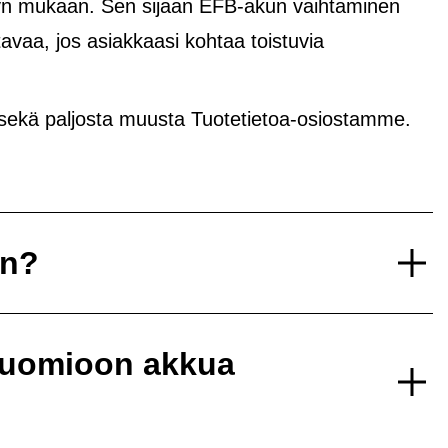
yvyn mukaan. Sen sijaan EFB-akun vaihtaminen
avaa, jos asiakkaasi kohtaa toistuvia
 sekä paljosta muusta Tuotetietoa-osiostamme.
un?
 huomioon akkua