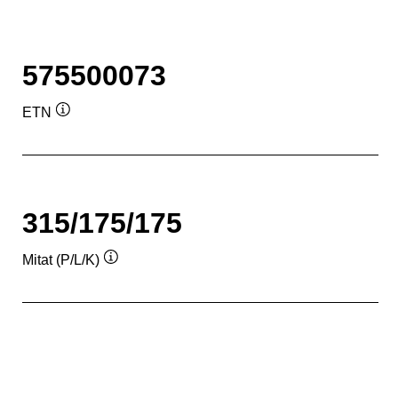
575500073
ETN
Työkaluvihje
315/175/175
Mitat (P/L/K)
Työkaluvihje