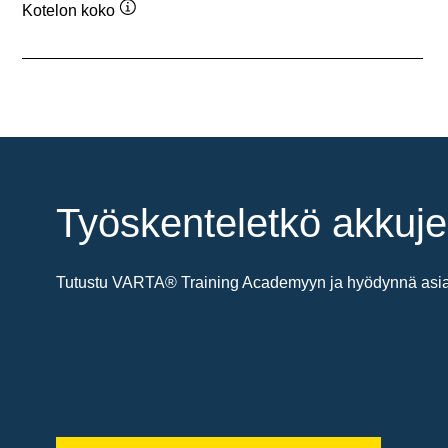
Kotelon koko
Työkaluvihje
Työskenteletkö akkuje
Tutustu VARTA® Training Academyyn ja hyödynnä asiant