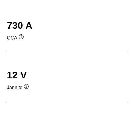
730 A
CCA
Työkaluvihje
12 V
Jännite
Työkaluvihje