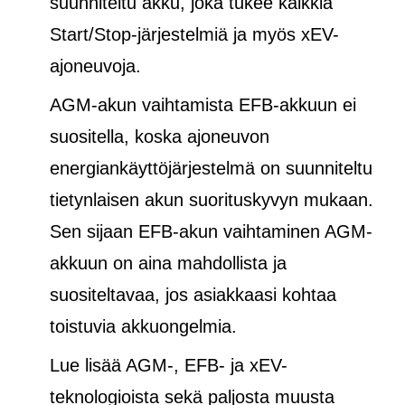
suunniteltu akku, joka tukee kaikkia
Start/Stop-järjestelmiä ja
myös
xEV-
ajoneuvoja.
AGM-akun vaihtamista EFB-akkuun ei
suositella, koska ajoneuvon
energiankäyttöjärjestelmä on suunniteltu
tietynlaisen akun suorituskyvyn mukaan.
Sen sijaan EFB-akun vaihtaminen AGM-
akkuun on aina mahdollista ja
suositeltavaa, jos asiakkaasi kohtaa
toistuvia akkuongelmia.
Lue lisää AGM-, EFB- ja xEV-
teknologioista sekä paljosta muusta