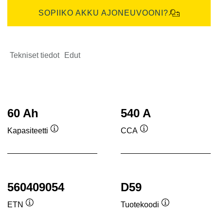
SOPIIKO AKKU AJONEUVOONI?
Tekniset tiedot
Edut
60 Ah
540 A
Kapasiteetti
CCA
Työkaluvihje
Työkaluvihje
560409054
D59
ETN
Tuotekoodi
Työkaluvihje
Työkaluvihje