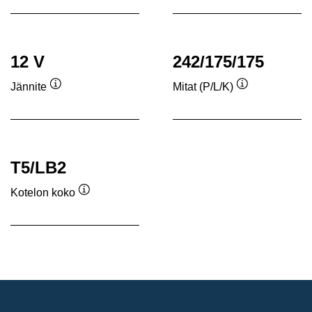
12 V
242/175/175
Jännite
Mitat (P/L/K)
Työkaluvihje
Työkaluvihje
T5/LB2
Kotelon koko
Työkaluvihje