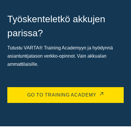
Työskenteletkö akkujen
parissa?
Tutustu VARTA® Training Academyyn ja hyödynnä
asiantuntijatason verkko-opinnot. Vain akkualan
ammattilaisille.
GO TO TRAINING ACADEMY