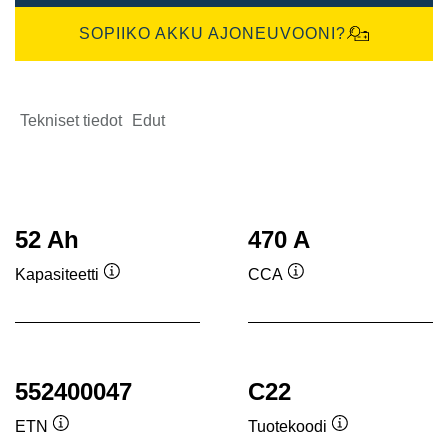
SOPIIKO AKKU AJONEUVOONI?
Tekniset tiedot
Edut
52 Ah
470 A
Kapasiteetti
CCA
Työkaluvihje
Työkaluvihje
552400047
C22
ETN
Tuotekoodi
Työkaluvihje
Työkaluvihje