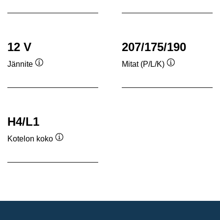
12 V
207/175/190
Jännite
Mitat (P/L/K)
Työkaluvihje
Työkaluvihje
H4/L1
Kotelon koko
Työkaluvihje