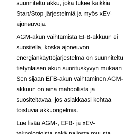
suunniteltu akku, joka tukee kaikkia
Start/Stop-järjestelmiä ja
myös
xEV-
ajoneuvoja.
AGM-akun vaihtamista EFB-akkuun ei
suositella, koska ajoneuvon
energiankäyttöjärjestelmä on suunniteltu
tietynlaisen akun suorituskyvyn mukaan.
Sen sijaan EFB-akun vaihtaminen AGM-
akkuun on aina mahdollista ja
suositeltavaa, jos asiakkaasi kohtaa
toistuvia akkuongelmia.
Lue lisää AGM-, EFB- ja xEV-
teknologioista sekä paljosta muusta