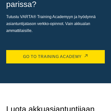
parissa?
Tutustu VARTA® Training Academyyn ja hyödynnä
asiantuntijatason verkko-opinnot. Vain akkualan
ammattilaisille.
GO TO TRAINING ACADEMY
Luota akkuasiantuntijaan