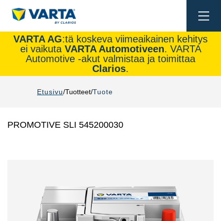
Togg
navi
VARTA AG
:tä koskeva viimeaikainen kehitys
ei vaikuta
VARTA Automotiveen
. VARTA
Automotive -akut valmistaa ja toimittaa
Clarios
.
Etusivu
Tuotteet
Tuote
PROMOTIVE SLI 545200030