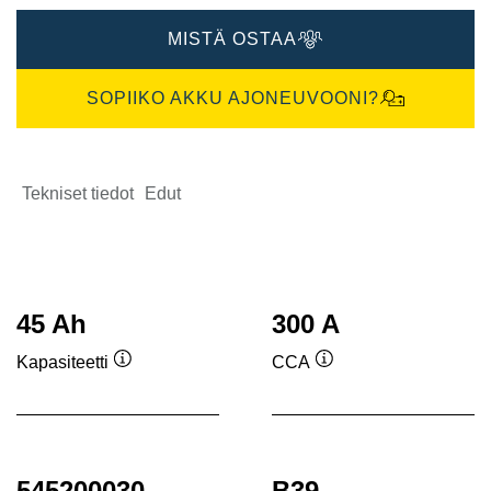
MISTÄ OSTAA
SOPIIKO AKKU AJONEUVOONI?
Tekniset tiedot
Edut
45 Ah
300 A
Kapasiteetti
CCA
Työkaluvihje
Työkaluvihje
545200030
B39