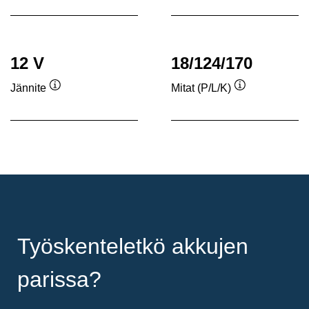
12 V
18/124/170
Jännite
Mitat (P/L/K)
Työkaluvihje
Työkaluvihje
Työskenteletkö akkujen
parissa?