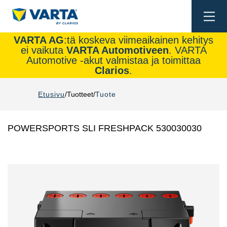
Togg
navi
VARTA AG
:tä koskeva viimeaikainen kehitys
ei vaikuta
VARTA Automotiveen
. VARTA
Automotive -akut valmistaa ja toimittaa
Clarios
.
Etusivu
Tuotteet
Tuote
POWERSPORTS SLI FRESHPACK 530030030