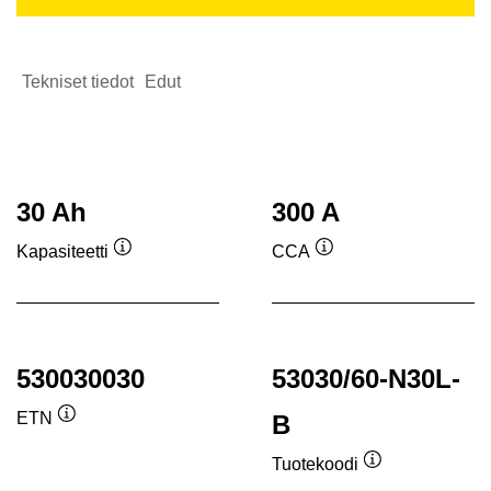
Tekniset tiedot
Edut
30 Ah
300 A
Kapasiteetti
CCA
Työkaluvihje
Työkaluvihje
530030030
53030/60-N30L-
ETN
B
Työkaluvihje
Tuotekoodi
Työkaluvihje