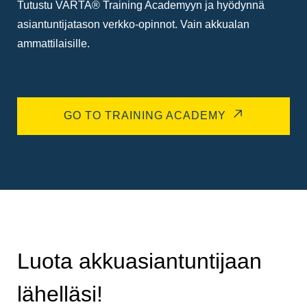
Tutustu VARTA® Training Academyyn ja hyödynnä
asiantuntijatason verkko-opinnot. Vain akkualan
ammattilaisille.
GO TO TRAINING ACADEMY
Luota akkuasiantuntijaan
lähelläsi!