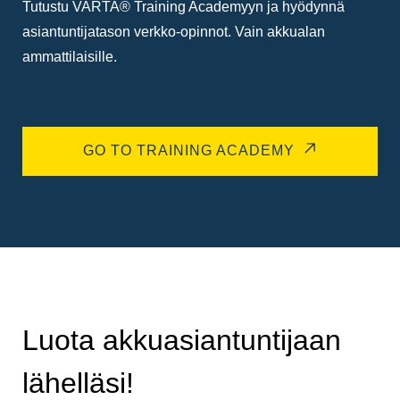
Tutustu VARTA® Training Academyyn ja hyödynnä
asiantuntijatason verkko-opinnot. Vain akkualan
ammattilaisille.
GO TO TRAINING ACADEMY
Luota akkuasiantuntijaan
lähelläsi!