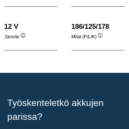
12 V
186/125/178
Jännite
Mitat (P/L/K)
Työkaluvihje
Työkaluvihje
Työskenteletkö akkujen
parissa?