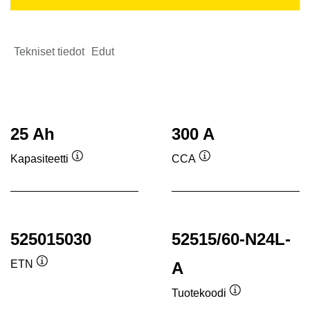
Tekniset tiedot
Edut
25 Ah
300 A
Kapasiteetti
CCA
Työkaluvihje
Työkaluvihje
525015030
52515/60-N24L-
ETN
A
Työkaluvihje
Tuotekoodi
Työkaluvihje