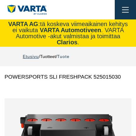
Togg
navi
VARTA AG
:tä koskeva viimeaikainen kehitys
ei vaikuta
VARTA Automotiveen
. VARTA
Automotive -akut valmistaa ja toimittaa
Clarios
.
Etusivu
Tuotteet
Tuote
POWERSPORTS SLI FRESHPACK 525015030