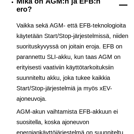
Mikä on AGM:n ja EFB:n
ero?
Vaikka sekä AGM- että EFB-teknologioita
käytetään Start/Stop-järjestelmissä, niiden
suorituskyvyssä on joitain eroja. EFB on
parannettu SLI-akku, kun taas AGM on
erityisesti vaativiin käyttötarkoituksiin
suunniteltu akku, joka tukee kaikkia
Start/Stop-järjestelmiä ja
myös
xEV-
ajoneuvoja.
AGM-akun vaihtamista EFB-akkuun ei
suositella, koska ajoneuvon
energiankäyttöjärjestelmä on suunniteltu