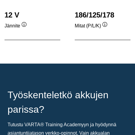
12 V
186/125/178
Jännite
Mitat (P/L/K)
Työkaluvihje
Työkaluvihje
Työskenteletkö akkujen
parissa?
Tutustu VARTA® Training Academyyn ja hyödynnä
asiantuntijatason verkko-opinnot. Vain akkualan