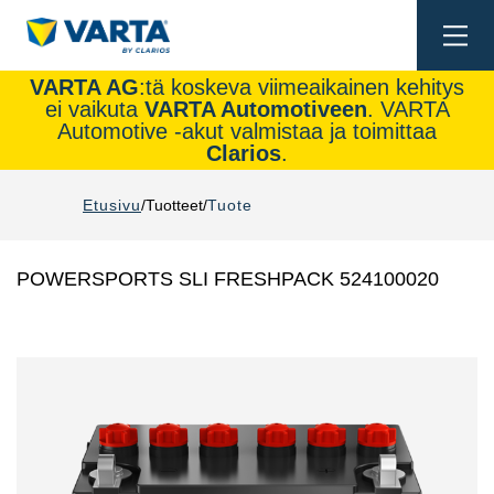
Togg
navi
VARTA AG
:tä koskeva viimeaikainen kehitys
ei vaikuta
VARTA Automotiveen
. VARTA
Automotive -akut valmistaa ja toimittaa
Clarios
.
Etusivu
Tuotteet
Tuote
POWERSPORTS SLI FRESHPACK 524100020