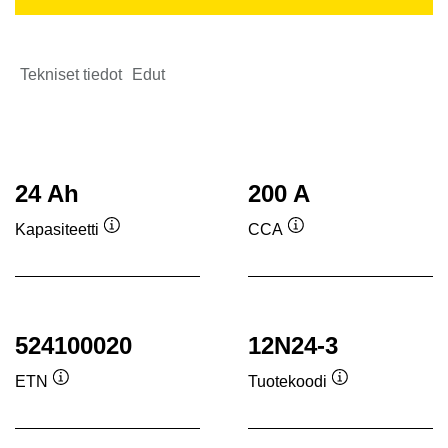
Tekniset tiedot
Edut
24 Ah
200 A
Kapasiteetti
CCA
Työkaluvihje
Työkaluvihje
524100020
12N24-3
ETN
Tuotekoodi
Työkaluvihje
Työkaluvihje