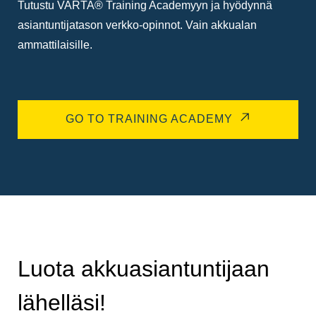
Tutustu VARTA® Training Academyyn ja hyödynnä
asiantuntijatason verkko-opinnot. Vain akkualan
ammattilaisille.
GO TO TRAINING ACADEMY
Luota akkuasiantuntijaan
lähelläsi!