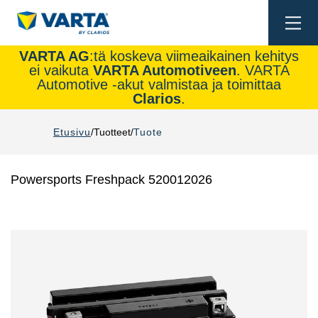
Togg
navi
VARTA AG
:tä koskeva viimeaikainen kehitys
ei vaikuta
VARTA Automotiveen
. VARTA
Automotive -akut valmistaa ja toimittaa
Clarios
.
Etusivu
Tuotteet
Tuote
Powersports Freshpack 520012026