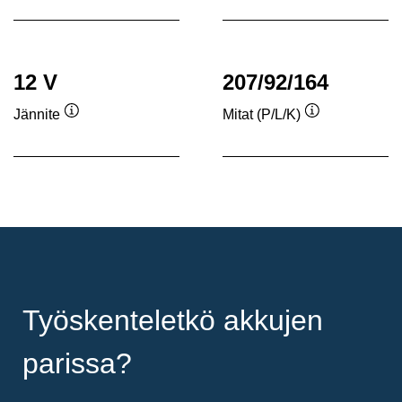
12 V
207/92/164
Jännite
Mitat (P/L/K)
Työkaluvihje
Työkaluvihje
Työskenteletkö akkujen
parissa?