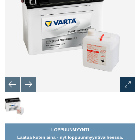
Avaa
kuvaik
LOPPUUNMYYNTI
Laatua kuten aina - nyt loppuunmyyntivaiheessa.