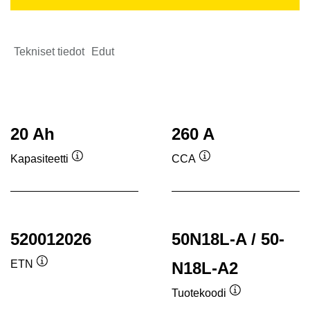
Tekniset tiedot
Edut
20 Ah
260 A
Kapasiteetti
CCA
Työkaluvihje
Työkaluvihje
520012026
50N18L-A / 50-
ETN
N18L-A2
Työkaluvihje
Tuotekoodi
Työkaluvihje