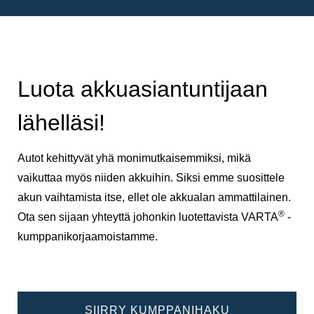
Luota akkuasiantuntijaan
lähelläsi!
Autot kehittyvät yhä monimutkaisemmiksi, mikä
vaikuttaa myös niiden akkuihin. Siksi emme suosittele
akun vaihtamista itse, ellet ole akkualan ammattilainen.
®
Ota sen sijaan yhteyttä johonkin luotettavista VARTA
-
kumppanikorjaamoistamme.
SIIRRY KUMPPANIHAKU