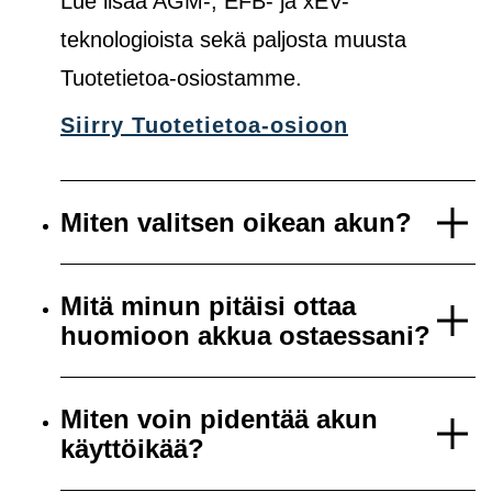
Lue lisää AGM-, EFB- ja xEV-
teknologioista sekä paljosta muusta
Tuotetietoa-osiostamme.
Siirry Tuotetietoa-osioon
Miten valitsen oikean akun?
Mitä minun pitäisi ottaa
huomioon akkua ostaessani?
Miten voin pidentää akun
käyttöikää?