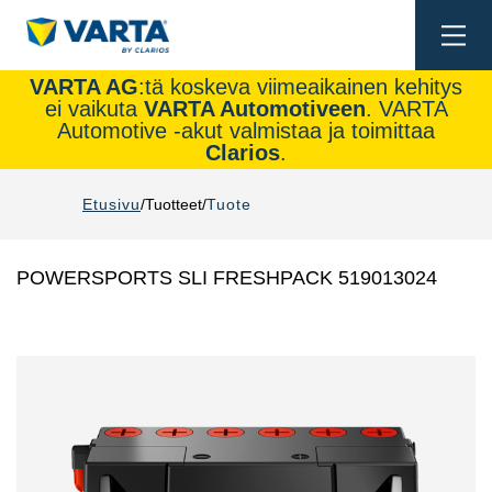
Togg
navi
VARTA AG
:tä koskeva viimeaikainen kehitys
ei vaikuta
VARTA Automotiveen
. VARTA
Automotive -akut valmistaa ja toimittaa
Clarios
.
Etusivu
Tuotteet
Tuote
POWERSPORTS SLI FRESHPACK 519013024