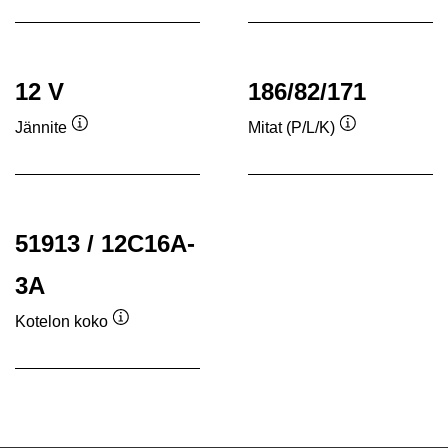
12 V
186/82/171
Jännite
Mitat (P/L/K)
Työkaluvihje
Työkaluvihje
51913 / 12C16A-
3A
Kotelon koko
Työkaluvihje