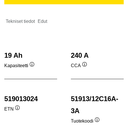
Tekniset tiedot
Edut
19 Ah
240 A
Kapasiteetti
CCA
Työkaluvihje
Työkaluvihje
519013024
51913/12C16A-
ETN
3A
Työkaluvihje
Tuotekoodi
Työkaluvihje